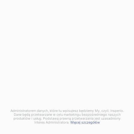
Dostawa
Polityka Prywatności
Regulamin
O nas
Płatności
Zwroty i Reklamacje
Kontakt z nami
Moje konto
Moje konto


Dane osobowe
Zamówienia
Moje pokwitowania - korekty płatności
Adresy
Moje powiadomienia
Kontakt
Kolonia Porosły 4
Choroszcz 16-070
Administratorem danych, które tu wpisujesz będziemy My, czyli: Insperio.
Dane będą przetwarzane w celu marketingu bezpośredniego naszych
produktów i usług. Podstawą prawną przetwarzania jest uzasadniony
interes Administratora.
Więcej szczegółów
Tel:
+48 534 450 764