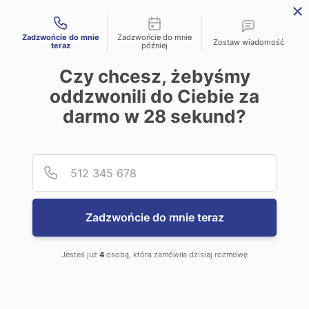
Możliwości kontaktu

Zadzwońcie do mnie
Zadzwońcie do mnie
Zostaw wiadomość
teraz
później
Czy chcesz, żebyśmy

Szukaj
oddzwonili do Ciebie za
0
Zaloguj się
darmo w
28
sekund?
Sklep internetowy Insperio
Tekstylia
Dekoracje świąteczne
Podaj
Numer
Dekoracje świąteczne
Kategorie


Zadzwońcie do mnie teraz
Łazienka


Jesteś już
4
osobą, która zamówiła dzisiaj rozmowę
Kabiny prysznicowe


Kabina kwadratowe
Kabiny prostokątne
Kabiny półokrągłe