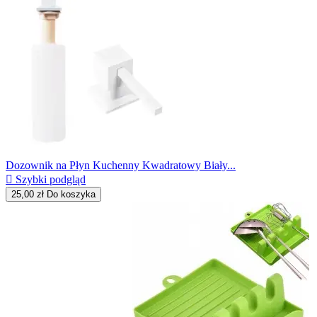
Dozownik na Płyn Kuchenny Kwadratowy Biały...

Szybki podgląd
25,00 zł
Do koszyka