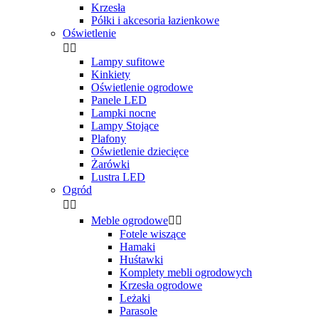
Krzesła
Półki i akcesoria łazienkowe
Oświetlenie


Lampy sufitowe
Kinkiety
Oświetlenie ogrodowe
Panele LED
Lampki nocne
Lampy Stojące
Plafony
Oświetlenie dziecięce
Żarówki
Lustra LED
Ogród


Meble ogrodowe


Fotele wiszące
Hamaki
Huśtawki
Komplety mebli ogrodowych
Krzesła ogrodowe
Leżaki
Parasole