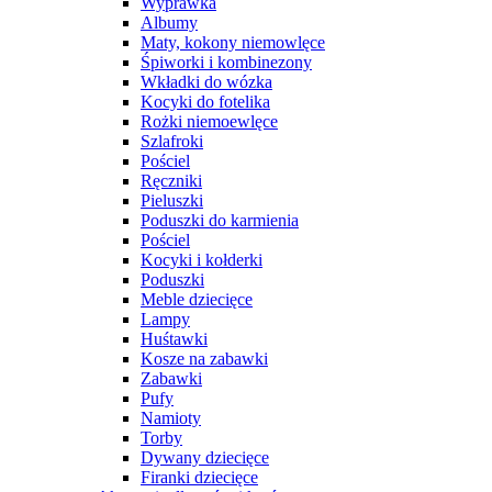
Wyprawka
Albumy
Maty, kokony niemowlęce
Śpiworki i kombinezony
Wkładki do wózka
Kocyki do fotelika
Rożki niemoewlęce
Szlafroki
Pościel
Ręczniki
Pieluszki
Poduszki do karmienia
Pościel
Kocyki i kołderki
Poduszki
Meble dziecięce
Lampy
Huśtawki
Kosze na zabawki
Zabawki
Pufy
Namioty
Torby
Dywany dziecięce
Firanki dziecięce