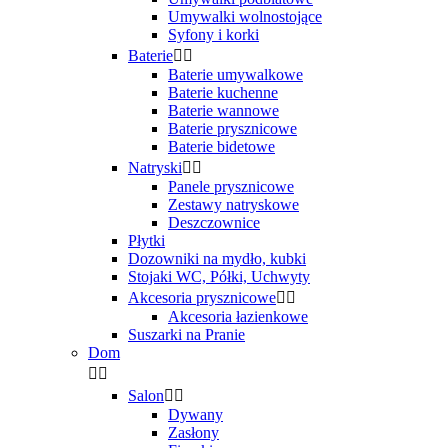
Umywalki wolnostojące
Syfony i korki
Baterie


Baterie umywalkowe
Baterie kuchenne
Baterie wannowe
Baterie prysznicowe
Baterie bidetowe
Natryski


Panele prysznicowe
Zestawy natryskowe
Deszczownice
Płytki
Dozowniki na mydło, kubki
Stojaki WC, Półki, Uchwyty
Akcesoria prysznicowe


Akcesoria łazienkowe
Suszarki na Pranie
Dom


Salon


Dywany
Zasłony