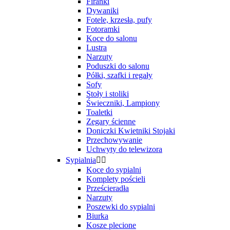
Firanki
Dywaniki
Fotele, krzesła, pufy
Fotoramki
Koce do salonu
Lustra
Narzuty
Poduszki do salonu
Półki, szafki i regały
Sofy
Stoły i stoliki
Świeczniki, Lampiony
Toaletki
Zegary ścienne
Doniczki Kwietniki Stojaki
Przechowywanie
Uchwyty do telewizora
Sypialnia


Koce do sypialni
Komplety pościeli
Prześcieradła
Narzuty
Poszewki do sypialni
Biurka
Kosze plecione