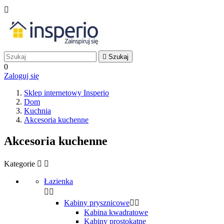


Szukaj
0
Zaloguj się
Sklep internetowy Insperio
Dom
Kuchnia
Akcesoria kuchenne
Akcesoria kuchenne
Kategorie


Łazienka


Kabiny prysznicowe


Kabina kwadratowe
Kabiny prostokątne