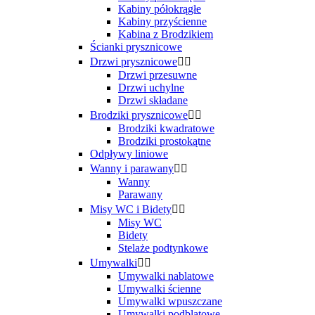
Kabiny półokrągłe
Kabiny przyścienne
Kabina z Brodzikiem
Ścianki prysznicowe
Drzwi prysznicowe


Drzwi przesuwne
Drzwi uchylne
Drzwi składane
Brodziki prysznicowe


Brodziki kwadratowe
Brodziki prostokątne
Odpływy liniowe
Wanny i parawany


Wanny
Parawany
Misy WC i Bidety


Misy WC
Bidety
Stelaże podtynkowe
Umywalki


Umywalki nablatowe
Umywalki ścienne
Umywalki wpuszczane
Umywalki podblatowe