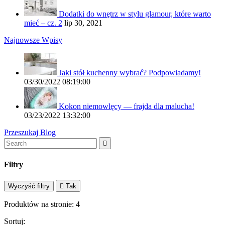
Dodatki do wnętrz w stylu glamour, które warto
mieć – cz. 2
lip 30, 2021
Najnowsze Wpisy
Jaki stół kuchenny wybrać? Podpowiadamy!
03/30/2022 08:19:00
Kokon niemowlęcy — frajda dla malucha!
03/23/2022 13:32:00
Przeszukaj Blog

Filtry
Wyczyść filtry

Tak
Produktów na stronie:
4
Sortuj: