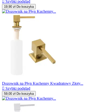

Szybki podgląd
19,90 zł
Do koszyka
Dozownik na Płyn Kuchenny Kwadratowy Złoty...

Szybki podgląd
59,00 zł
Do koszyka