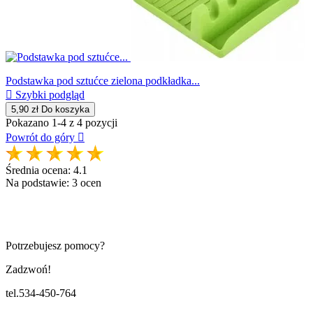
Podstawka pod sztućce zielona podkładka...

Szybki podgląd
5,90 zł
Do koszyka
Pokazano 1-4 z 4 pozycji
Powrót do góry

Średnia ocena:
4.1
Na podstawie:
3
ocen
Potrzebujesz pomocy?
Zadzwoń!
tel.534-450-764