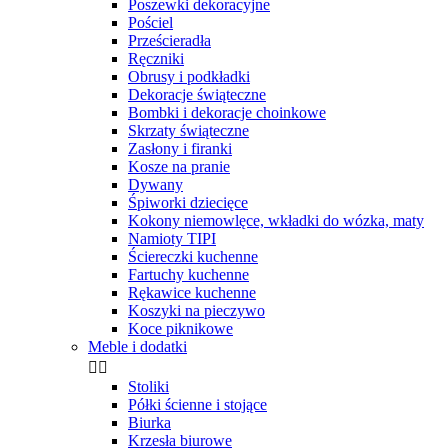
Poszewki dekoracyjne
Pościel
Prześcieradła
Ręczniki
Obrusy i podkładki
Dekoracje świąteczne
Bombki i dekoracje choinkowe
Skrzaty świąteczne
Zasłony i firanki
Kosze na pranie
Dywany
Śpiworki dziecięce
Kokony niemowlęce, wkładki do wózka, maty
Namioty TIPI
Ściereczki kuchenne
Fartuchy kuchenne
Rękawice kuchenne
Koszyki na pieczywo
Koce piknikowe
Meble i dodatki


Stoliki
Półki ścienne i stojące
Biurka
Krzesła biurowe