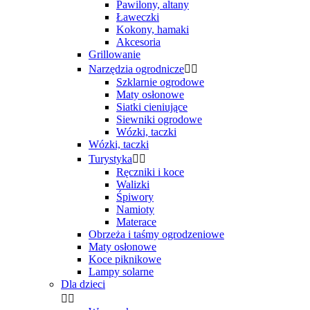
Pawilony, altany
Ławeczki
Kokony, hamaki
Akcesoria
Grillowanie
Narzędzia ogrodnicze


Szklarnie ogrodowe
Maty osłonowe
Siatki cieniujące
Siewniki ogrodowe
Wózki, taczki
Wózki, taczki
Turystyka


Ręczniki i koce
Walizki
Śpiwory
Namioty
Materace
Obrzeża i taśmy ogrodzeniowe
Maty osłonowe
Koce piknikowe
Lampy solarne
Dla dzieci

