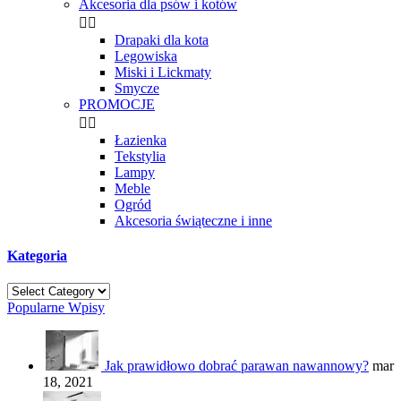
Akcesoria dla psów i kotów


Drapaki dla kota
Legowiska
Miski i Lickmaty
Smycze
PROMOCJE


Łazienka
Tekstylia
Lampy
Meble
Ogród
Akcesoria świąteczne i inne
Kategoria
Popularne Wpisy
Jak prawidłowo dobrać parawan nawannowy?
mar
18, 2021