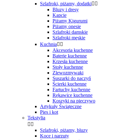
Szlafroki, piżamy, dodatki


Bluzy i dresy
Kapcie
Piżamy Kigurumi
Piżamy onesie
Szlafroki damskie
Szlafroki męskie
Kuchnia


Akcesoria kuchenne
Baterie kuchenne
Krzesła kuchenne
Stoły kuchenne
Zlewozmywaki
Suszarki do naczyń
Ścierki kuchenne
Fartuchy kuchenne
Rękawice kuchenne
Koszyki na pieczywo
Artykuły Świąteczne
Pies i kot
Tekstylia


Szlafroki, piżamy, bluzy
Koce i narzuty