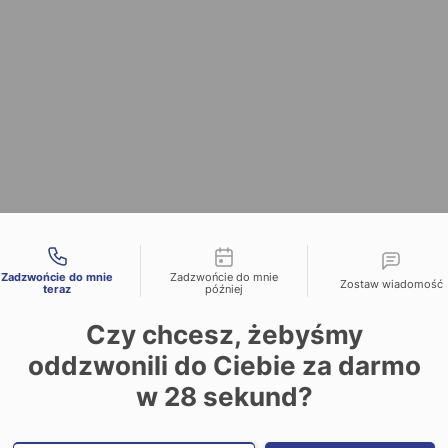
liwości kontaktu
Zadzwońcie do mnie
Zadzwońcie do mnie
Zostaw wiadomość
teraz
później
Czy chcesz, żebyśmy
oddzwonili do Ciebie za darmo
w
28
sekund?