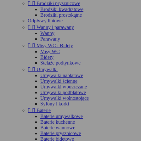


Brodziki prysznicowe
Brodziki kwadratowe
Brodziki prostokątne
Odpływy liniowe


Wanny i parawany
Wanny
Parawany


Misy WC i Bidety
Misy WC
Bidety
Stelaże podtynkowe


Umywalki
Umywalki nablatowe
Umywalki ścienne
Umywalki wpuszczane
Umywalki podblatowe
Umywalki wolnostojące
Syfony i korki


Baterie
Baterie umywalkowe
Baterie kuchenne
Baterie wannowe
Baterie prysznicowe
Baterie bidetowe