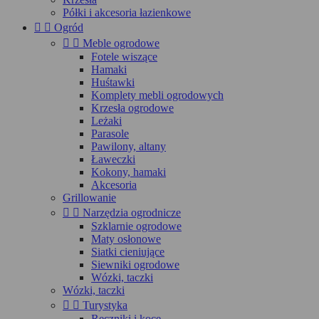
Półki i akcesoria łazienkowe


Ogród


Meble ogrodowe
Fotele wiszące
Hamaki
Huśtawki
Komplety mebli ogrodowych
Krzesła ogrodowe
Leżaki
Parasole
Pawilony, altany
Ławeczki
Kokony, hamaki
Akcesoria
Grillowanie


Narzędzia ogrodnicze
Szklarnie ogrodowe
Maty osłonowe
Siatki cieniujące
Siewniki ogrodowe
Wózki, taczki
Wózki, taczki


Turystyka
Ręczniki i koce