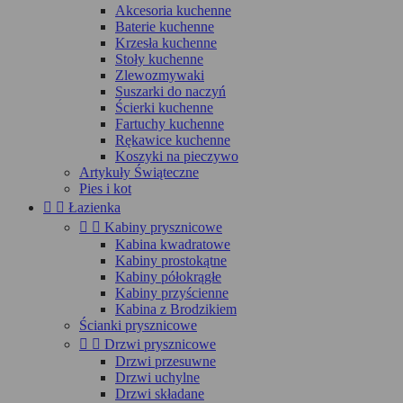
Akcesoria kuchenne
Baterie kuchenne
Krzesła kuchenne
Stoły kuchenne
Zlewozmywaki
Suszarki do naczyń
Ścierki kuchenne
Fartuchy kuchenne
Rękawice kuchenne
Koszyki na pieczywo
Artykuły Świąteczne
Pies i kot


Łazienka


Kabiny prysznicowe
Kabina kwadratowe
Kabiny prostokątne
Kabiny półokrągłe
Kabiny przyścienne
Kabina z Brodzikiem
Ścianki prysznicowe


Drzwi prysznicowe
Drzwi przesuwne
Drzwi uchylne
Drzwi składane