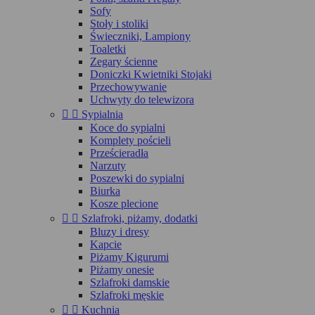
Sofy
Stoły i stoliki
Świeczniki, Lampiony
Toaletki
Zegary ścienne
Doniczki Kwietniki Stojaki
Przechowywanie
Uchwyty do telewizora


Sypialnia
Koce do sypialni
Komplety pościeli
Prześcieradła
Narzuty
Poszewki do sypialni
Biurka
Kosze plecione


Szlafroki, piżamy, dodatki
Bluzy i dresy
Kapcie
Piżamy Kigurumi
Piżamy onesie
Szlafroki damskie
Szlafroki męskie


Kuchnia