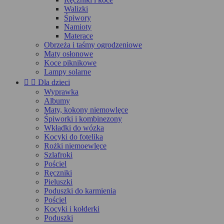
Walizki
Śpiwory
Namioty
Materace
Obrzeża i taśmy ogrodzeniowe
Maty osłonowe
Koce piknikowe
Lampy solarne


Dla dzieci
Wyprawka
Albumy
Maty, kokony niemowlęce
Śpiworki i kombinezony
Wkładki do wózka
Kocyki do fotelika
Rożki niemoewlęce
Szlafroki
Pościel
Ręczniki
Pieluszki
Poduszki do karmienia
Pościel
Kocyki i kołderki
Poduszki