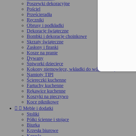
Poszewki dekoracyjne
Pościel
Prześcieradła
Ręczniki
Obrusy i podkładki
Dekoracje świąteczne
Bombki i dekoracje choinkowe
Skrzaty świąteczne
Zasłony i firanki
Kosze na pranie
Dywany
Śpiworki dziecięce
Kokony niemowlęce, wkładki do wózka, maty
Namioty TIPI
Ściereczki kuchenne
Fartuchy kuchenne
Rękawice kuchenne
Koszyki na pieczywo
Koce piknikowe


Meble i dodatki
Stoliki
Półki ścienne i stojące
Biurka
Krzesła biurowe
Krzesła