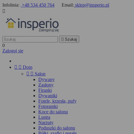
Infolinia:
+48 534 450 764
Email:
sklep@insperio.pl


Szukaj
0
Zaloguj się


Dom


Salon
Dywany
Zasłony
Firanki
Dywaniki
Fotele, krzesła, pufy
Fotoramki
Koce do salonu
Lustra
Narzuty
Poduszki do salonu
Półki, szafki i regały