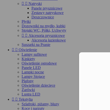


Natryski
Panele prysznicowe
Zestawy natryskowe
Deszczownice
Płytki
Dozowniki na mydło, kubki
Stojaki WC, Półki, Uchwyty


Akcesoria prysznicowe
Akcesoria łazienkowe
Suszarki na Pranie


Oświetlenie
Lampy sufitowe
Kinkiety
Moż
Oświetlenie ogrodowe
Panele LED
Lampki nocne
Lampy Stojące
Plafony
Oświetlenie dziecięce
Żarówki
Lustra LED


Tekstylia
Szlafroki, piżamy, bluzy
Koce i narzuty