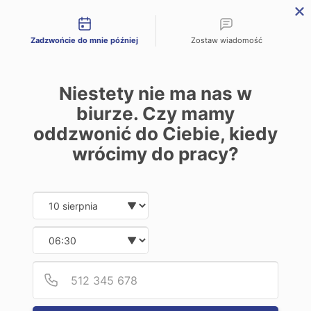
Możliwości kontaktu

Zadzwońcie do mnie później
Zostaw wiadomość

Szukaj
Niestety nie ma nas w
0
Zaloguj się
biurze. Czy mamy
Sklep internetowy Insperio
oddzwonić do Ciebie, kiedy
Łazienka
wrócimy do pracy?
Drzwi prysznicowe
Drzwi składane
Date and time slection for sch
Drzwi prysznicowe składane
Wybierz datę
Kategorie


Wybierz godzinę
Łazienka


Podaj
Numer
Kabiny prysznicowe


Kabina kwadratowe
Kabiny prostokątne