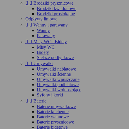


Brodziki prysznicowe
Brodziki kwadratowe
Brodziki prostokątne
Odpływy liniowe


Wanny i parawany
Wanny
Parawany


Misy WC i Bidety
Misy WC
Bidety
Stelaże podtynkowe


Umywalki
Umywalki nablatowe
Umywalki ścienne
Umywalki wpuszczane
Umywalki podblatowe
Umywalki wolnostojące
Syfony i korki


Baterie
Baterie umywalkowe
Baterie kuchenne
Baterie wannowe
Baterie prysznicowe
Baterie bidetowe