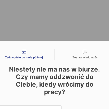
liwości kontaktu
Zadzwońcie do mnie później
Zostaw wiadomość
Niestety nie ma nas w biurze.
Czy mamy oddzwonić do
Ciebie, kiedy wrócimy do
pracy?
Date and time slection for sch
Wybierz datę