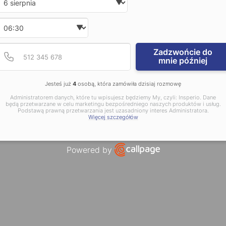
Wybierz godzinę
Podaj poprawny numer t
Numer telefonu
Zadzwońcie do
mnie później
Jesteś już
4
osobą, która zamówiła dzisiaj rozmowę
Administratorem danych, które tu wpisujesz będziemy My, czyli: Insperio. Dane
będą przetwarzane w celu marketingu bezpośredniego naszych produktów i usług.
Podstawą prawną przetwarzania jest uzasadniony interes Administratora.
Więcej szczegółów
Powered by
Open link in new window