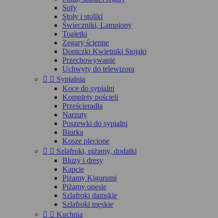
Sofy
Stoły i stoliki
Świeczniki, Lampiony
Toaletki
Zegary ścienne
Doniczki Kwietniki Stojaki
Przechowywanie
Uchwyty do telewizora


Sypialnia
Koce do sypialni
Komplety pościeli
Prześcieradła
Narzuty
Poszewki do sypialni
Biurka
Kosze plecione


Szlafroki, piżamy, dodatki
Bluzy i dresy
Kapcie
Piżamy Kigurumi
Piżamy onesie
Szlafroki damskie
Szlafroki męskie


Kuchnia