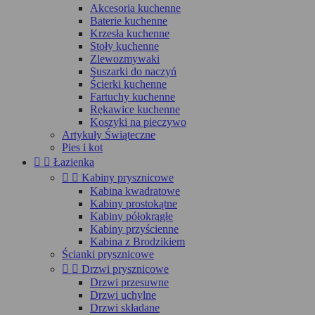
Akcesoria kuchenne
Baterie kuchenne
Krzesła kuchenne
Stoły kuchenne
Zlewozmywaki
Suszarki do naczyń
Ścierki kuchenne
Fartuchy kuchenne
Rękawice kuchenne
Koszyki na pieczywo
Artykuły Świąteczne
Pies i kot


Łazienka


Kabiny prysznicowe
Kabina kwadratowe
Kabiny prostokątne
Kabiny półokrągłe
Kabiny przyścienne
Kabina z Brodzikiem
Ścianki prysznicowe


Drzwi prysznicowe
Drzwi przesuwne
Drzwi uchylne
Drzwi składane