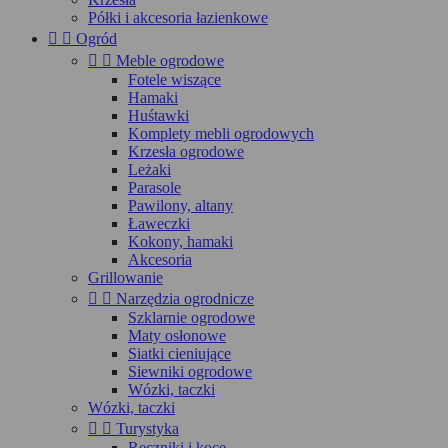
Półki i akcesoria łazienkowe


Ogród


Meble ogrodowe
Fotele wiszące
Hamaki
Huśtawki
Komplety mebli ogrodowych
Krzesła ogrodowe
Leżaki
Parasole
Pawilony, altany
Ławeczki
Kokony, hamaki
Akcesoria
Grillowanie


Narzędzia ogrodnicze
Szklarnie ogrodowe
Maty osłonowe
Siatki cieniujące
Siewniki ogrodowe
Wózki, taczki
Wózki, taczki


Turystyka
Ręczniki i koce