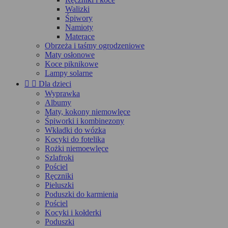
Walizki
Śpiwory
Namioty
Materace
Obrzeża i taśmy ogrodzeniowe
Maty osłonowe
Koce piknikowe
Lampy solarne


Dla dzieci
Wyprawka
Albumy
Maty, kokony niemowlęce
Śpiworki i kombinezony
Wkładki do wózka
Kocyki do fotelika
Rożki niemoewlęce
Szlafroki
Pościel
Ręczniki
Pieluszki
Poduszki do karmienia
Pościel
Kocyki i kołderki
Poduszki