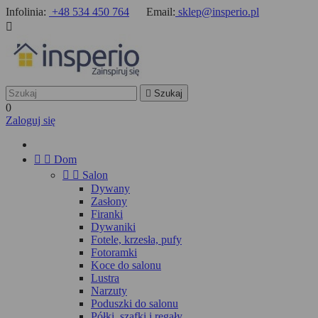
Infolinia:
+48 534 450 764
Email:
sklep@insperio.pl


Szukaj
0
Zaloguj się


Dom


Salon
Dywany
Zasłony
Firanki
Dywaniki
Fotele, krzesła, pufy
Fotoramki
Koce do salonu
Lustra
Narzuty
Poduszki do salonu
Półki, szafki i regały