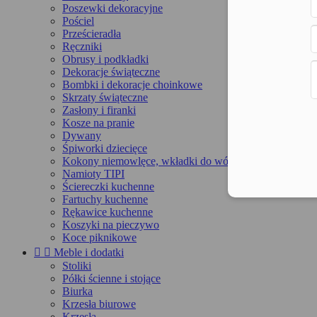
Poszewki dekoracyjne
Pościel
Prześcieradła
Ręczniki
Obrusy i podkładki
Dekoracje świąteczne
Bombki i dekoracje choinkowe
Skrzaty świąteczne
Zasłony i firanki
Kosze na pranie
Dywany
Śpiworki dziecięce
Kokony niemowlęce, wkładki do wózka, maty
Namioty TIPI
Ściereczki kuchenne
Fartuchy kuchenne
Rękawice kuchenne
Koszyki na pieczywo
Koce piknikowe


Meble i dodatki
Stoliki
Półki ścienne i stojące
Biurka
Krzesła biurowe
Krzesła