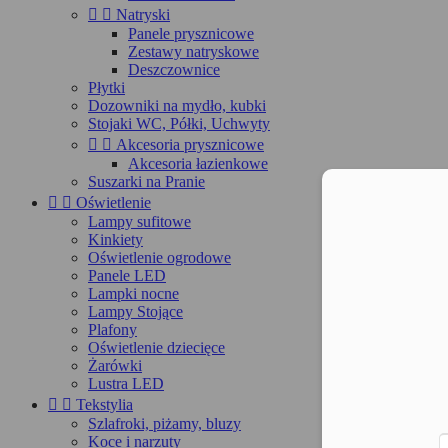


Natryski
Panele prysznicowe
Zestawy natryskowe
Deszczownice
Płytki
Dozowniki na mydło, kubki
Stojaki WC, Półki, Uchwyty


Akcesoria prysznicowe
Akcesoria łazienkowe
Suszarki na Pranie
Moż


Oświetlenie
Lampy sufitowe
Kinkiety
Oświetlenie ogrodowe
Panele LED
Lampki nocne
Lampy Stojące
Plafony
Oświetlenie dziecięce
Żarówki
Lustra LED


Tekstylia
Szlafroki, piżamy, bluzy
Koce i narzuty