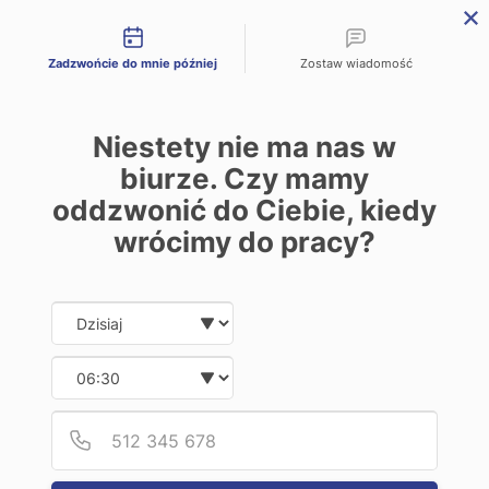
Możliwości kontaktu

Zadzwońcie do mnie później
Zostaw wiadomość

Szukaj
Niestety nie ma nas w
0
Zaloguj się
biurze. Czy mamy
Sklep internetowy Insperio
oddzwonić do Ciebie, kiedy
Tekstylia
wrócimy do pracy?
Szlafroki, piżamy, bluzy
Szlafroki, piżamy, bluzy
Date and time slection for sch
Wybierz datę
Kategorie


Wybierz godzinę
Łazienka


Podaj
Numer
Kabiny prysznicowe


Kabina kwadratowe
Kabiny prostokątne
Kabiny półokrągłe