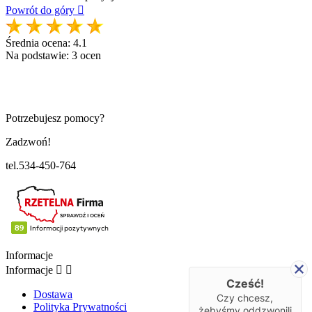
Powrót do góry

Średnia ocena:
4.1
Na podstawie:
3
ocen
Potrzebujesz pomocy?
Zadzwoń!
tel.534-450-764
Informacje
Informacje


Cześć!
Dostawa
Czy chcesz,
Polityka Prywatności
żebyśmy oddzwonili