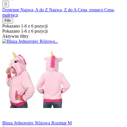

Dostępne
Nazwa, A do Z
Nazwa, Z do A
Cena, rosnąco
Cena,
malejąco
Filtr
Pokazano 1-6 z 6 pozycji
Pokazano 1-6 z 6 pozycji
Aktywne filtry
Bluza Jednorożec Różowa Rozmiar M