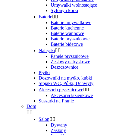
Umywalki wolnostojące
Syfony i korki
Baterie


Baterie umywalkowe
Baterie kuchenne
Baterie wannowe
Baterie prysznicowe
Baterie bidetowe
Natryski


Panele prysznicowe
Zestawy natryskowe
Deszczownice
Płytki
Dozowniki na mydło, kubki
Stojaki WC, Półki, Uchwyty
Akcesoria prysznicowe


Akcesoria łazienkowe
Suszarki na Pranie
Dom


Salon


Dywany
Zasłony