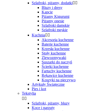
Szlafroki, piżamy, dodatki


Bluzy i dresy
Kapcie
Piżamy Kigurumi
Piżamy onesie
Szlafroki damskie
Szlafroki męskie
Kuchnia


Akcesoria kuchenne
Baterie kuchenne
Krzesła kuchenne
Stoły kuchenne
Zlewozmywaki
Suszarki do naczyń
Ścierki kuchenne
Fartuchy kuchenne
Rękawice kuchenne
Koszyki na pieczywo
Artykuły Świąteczne
Pies i kot
Tekstylia


Szlafroki, piżamy, bluzy
Koce i narzuty