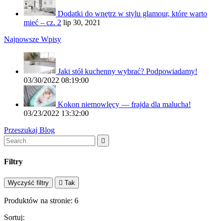
Dodatki do wnętrz w stylu glamour, które warto
mieć – cz. 2
lip 30, 2021
Najnowsze Wpisy
Jaki stół kuchenny wybrać? Podpowiadamy!
03/30/2022 08:19:00
Kokon niemowlęcy — frajda dla malucha!
03/23/2022 13:32:00
Przeszukaj Blog

Filtry
Wyczyść filtry

Tak
Produktów na stronie:
6
Sortuj: