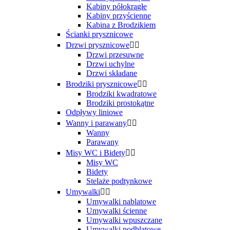
Kabiny półokrągłe
Kabiny przyścienne
Kabina z Brodzikiem
Ścianki prysznicowe
Drzwi prysznicowe


Drzwi przesuwne
Drzwi uchylne
Drzwi składane
Brodziki prysznicowe


Brodziki kwadratowe
Brodziki prostokątne
Odpływy liniowe
Wanny i parawany


Wanny
Parawany
Misy WC i Bidety


Misy WC
Bidety
Stelaże podtynkowe
Umywalki


Umywalki nablatowe
Umywalki ścienne
Umywalki wpuszczane
Umywalki podblatowe