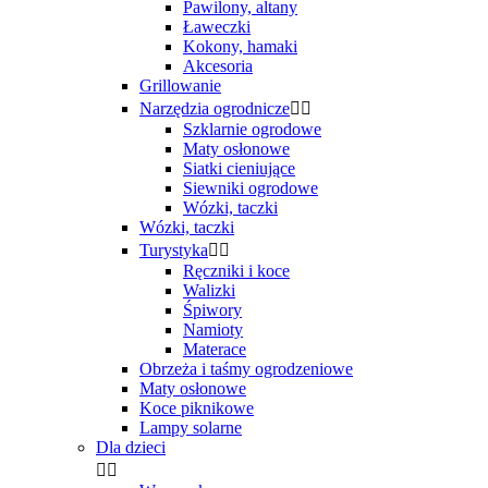
Pawilony, altany
Ławeczki
Kokony, hamaki
Akcesoria
Grillowanie
Narzędzia ogrodnicze


Szklarnie ogrodowe
Maty osłonowe
Siatki cieniujące
Siewniki ogrodowe
Wózki, taczki
Wózki, taczki
Turystyka


Ręczniki i koce
Walizki
Śpiwory
Namioty
Materace
Obrzeża i taśmy ogrodzeniowe
Maty osłonowe
Koce piknikowe
Lampy solarne
Dla dzieci

