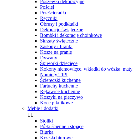
Poszewki dekoracyjne
Pościel
Prześcieradła
Ręczniki
Obrusy i podkładki
Dekoracje świąteczne
Bombki i dekoracje choinkowe
Skrzaty świąteczne
Zasłony i firanki
Kosze na pranie
Dywany
Śpiworki dziecięce
Kokony niemowlęce, wkładki do wózka, maty
Namioty TIPI
Ściereczki kuchenne
Fartuchy kuchenne
Rękawice kuchenne
Koszyki na pieczywo
Koce piknikowe
Meble i dodatki


Stoliki
Półki ścienne i stojące
Biurka
Krzesła biurowe