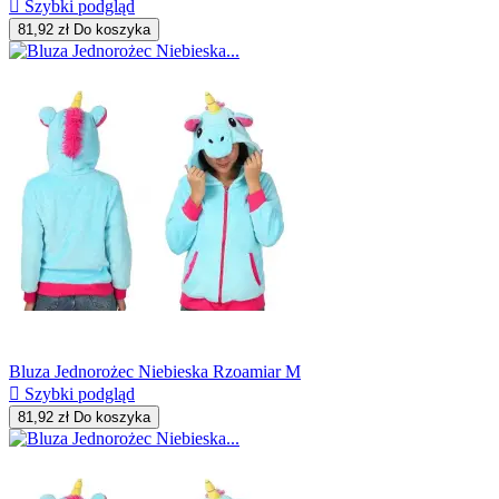

Szybki podgląd
81,92 zł
Do koszyka
Bluza Jednorożec Niebieska Rzoamiar M

Szybki podgląd
81,92 zł
Do koszyka