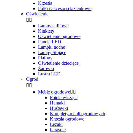
Krzesła
Półki i akcesoria łazienkowe
Oświetlenie


Lampy sufitowe
Kinkiety
Oświetlenie ogrodowe
Panele LED
Lampki nocne
Lampy Stojące
Plafony
Oświetlenie dziecięce
Żarówki
Lustra LED
Ogród


Meble ogrodowe


Fotele wiszące
Hamaki
Huśtawki
Komplety mebli ogrodowych
Krzesła ogrodowe
Leżaki
Parasole