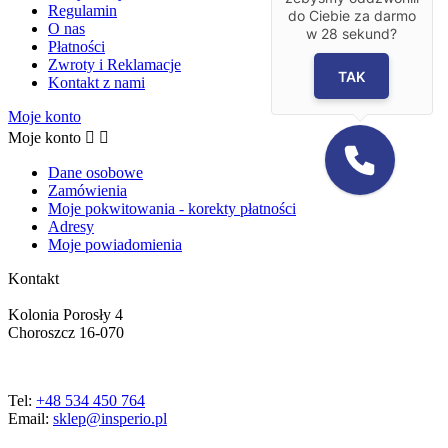
Regulamin
do Ciebie za darmo
O nas
w
28
sekund?
Płatności
Zwroty i Reklamacje
TAK
Kontakt z nami
Moje konto
Moje konto


Dane osobowe
Zamówienia
Moje pokwitowania - korekty płatności
Adresy
Moje powiadomienia
Kontakt
Kolonia Porosły 4
Choroszcz 16-070
Tel:
+48 534 450 764
Email:
sklep@insperio.pl