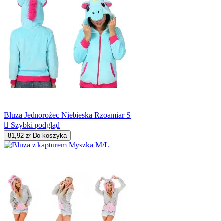
Bluza Jednorożec Niebieska Rzoamiar S

Szybki podgląd
81,92 zł
Do koszyka