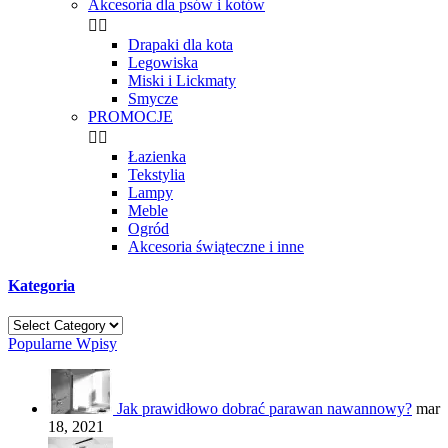
Akcesoria dla psów i kotów


Drapaki dla kota
Legowiska
Miski i Lickmaty
Smycze
PROMOCJE


Łazienka
Tekstylia
Lampy
Meble
Ogród
Akcesoria świąteczne i inne
Kategoria
Popularne Wpisy
Jak prawidłowo dobrać parawan nawannowy?
mar
18, 2021