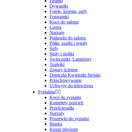
Firanki
Dywaniki
Fotele, krzesła, pufy
Fotoramki
Koce do salonu
Lustra
Narzuty
Poduszki do salonu
Półki, szafki i regały
Sofy
Stoły i stoliki
Świeczniki, Lampiony
Toaletki
Zegary ścienne
Doniczki Kwietniki Stojaki
Przechowywanie
Uchwyty do telewizora
Sypialnia


Koce do sypialni
Komplety pościeli
Prześcieradła
Narzuty
Poszewki do sypialni
Biurka
Kosze plecione