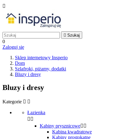


Szukaj
0
Zaloguj się
Sklep internetowy Insperio
Dom
Szlafroki, piżamy, dodatki
Bluzy i dresy
Bluzy i dresy
Kategorie


Łazienka


Kabiny prysznicowe


Kabina kwadratowe
Kabiny prostokątne