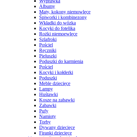
Wyprawka
Albumy
Maty, kokony niemowlęce
Śpiworki i kombinezony
Wkładki do wózka
Kocyki do fotelika
Rożki niemoewlęce
Szlafroki
Pościel
Ręczniki
Pieluszki
Poduszki do karmienia
Pościel
Kocyki i kołderki
Poduszki
Meble dziecięce
Lampy
Huśtawki
Kosze na zabawki
Zabawki
Pufy
Namioty
Torby
Dywany dziecięce
Firanki dziecięce