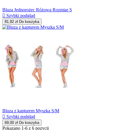
Bluza Jednorożec Różowa Rozmiar S

Szybki podgląd
81,92 zł
Do koszyka
Bluza z kapturem Myszka S/M

Szybki podgląd
69,00 zł
Do koszyka
Pokazano 1-6 z 6 pozycji