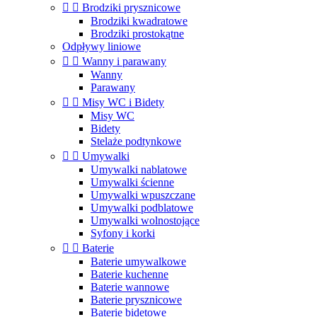


Brodziki prysznicowe
Brodziki kwadratowe
Brodziki prostokątne
Odpływy liniowe


Wanny i parawany
Wanny
Parawany


Misy WC i Bidety
Misy WC
Bidety
Stelaże podtynkowe


Umywalki
Umywalki nablatowe
Umywalki ścienne
Umywalki wpuszczane
Umywalki podblatowe
Umywalki wolnostojące
Syfony i korki


Baterie
Baterie umywalkowe
Baterie kuchenne
Baterie wannowe
Baterie prysznicowe
Baterie bidetowe