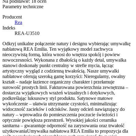
Na podstawie:
18
ocen
Parametry techniczne
Producent
Rea
Indeks
REA-U3510
Odkryj unikalne połączenie natury i designu wybierając umywalkę
nablatową REA Emilia. Ten wyjątkowy model zachwyca
nieoczywistą formą, która wnosi do wnętrza spokój i powiew
nowoczesności. Wykonana z dbałością o każdy detal, umywalka
stanowi doskonały punkt centralny w strefie mycia, łącząc
artystyczny wygląd z codzienną trwałością. Nasze umywalki
nablatowe oferują szeroką gamę korzyści: Nieregularny, owalny
kształt – nadaje łazience organiczny charakter i przełamuje
surowość prostych linii. Fakturowana powierzchnia zewnętrzna –
dostarcza wyjątkowych wrażeń wizualnych i dotykowych,
podkreślając luksusowy styl produktu. Satynowe matowe
wykończenie – ułatwia utrzymanie czystości, minimalizując
widoczność zacieków i odcisków. Jasny odcień nawiązujący do
natury – wprowadza do pomieszczenia poczucie świeżości i
optycznie powiększa przestrzeń. Wysokiej jakości ceramika
sanitarna – gwarantuje odporność na zarysowania oraz trwałość
użytkowaniaUmywalka nablatowa REA Emilia to propozycja dla