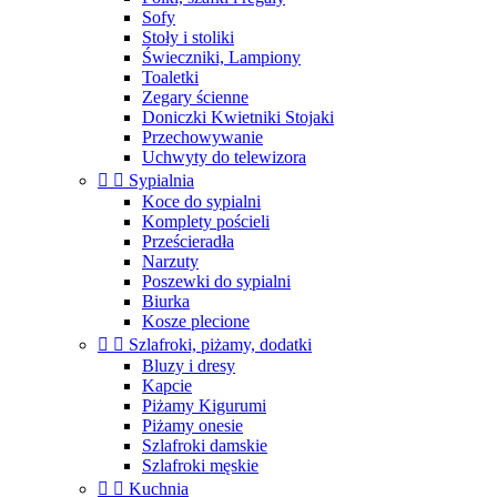
Sofy
Stoły i stoliki
Świeczniki, Lampiony
Toaletki
Zegary ścienne
Doniczki Kwietniki Stojaki
Przechowywanie
Uchwyty do telewizora


Sypialnia
Koce do sypialni
Komplety pościeli
Prześcieradła
Narzuty
Poszewki do sypialni
Biurka
Kosze plecione


Szlafroki, piżamy, dodatki
Bluzy i dresy
Kapcie
Piżamy Kigurumi
Piżamy onesie
Szlafroki damskie
Szlafroki męskie


Kuchnia