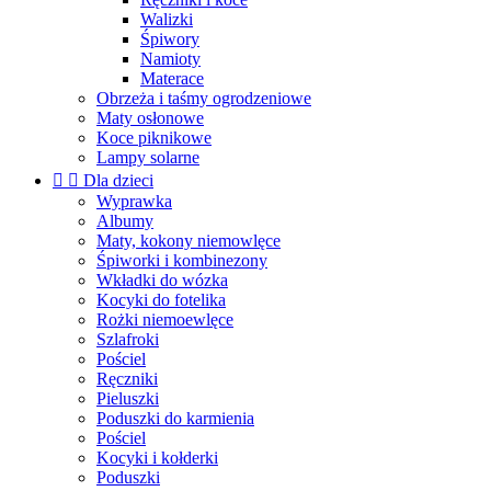
Walizki
Śpiwory
Namioty
Materace
Obrzeża i taśmy ogrodzeniowe
Maty osłonowe
Koce piknikowe
Lampy solarne


Dla dzieci
Wyprawka
Albumy
Maty, kokony niemowlęce
Śpiworki i kombinezony
Wkładki do wózka
Kocyki do fotelika
Rożki niemoewlęce
Szlafroki
Pościel
Ręczniki
Pieluszki
Poduszki do karmienia
Pościel
Kocyki i kołderki
Poduszki