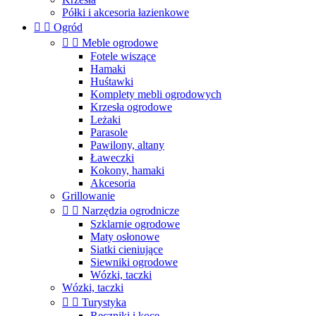
Półki i akcesoria łazienkowe


Ogród


Meble ogrodowe
Fotele wiszące
Hamaki
Huśtawki
Komplety mebli ogrodowych
Krzesła ogrodowe
Leżaki
Parasole
Pawilony, altany
Ławeczki
Kokony, hamaki
Akcesoria
Grillowanie


Narzędzia ogrodnicze
Szklarnie ogrodowe
Maty osłonowe
Siatki cieniujące
Siewniki ogrodowe
Wózki, taczki
Wózki, taczki


Turystyka
Ręczniki i koce