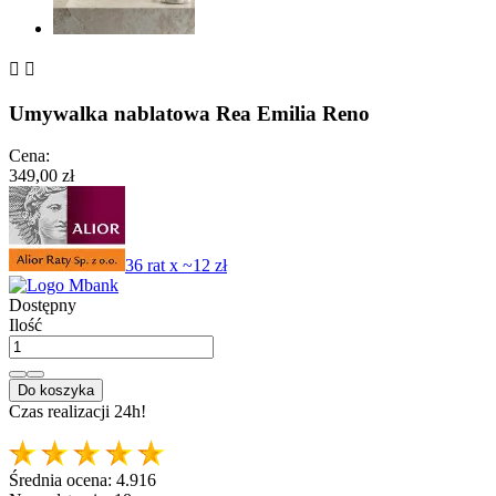


Umywalka nablatowa Rea Emilia Reno
Cena:
349,00 zł
36 rat x ~12 zł
Dostępny
Ilość
Do koszyka
Czas realizacji 24h!
Średnia ocena:
4.916