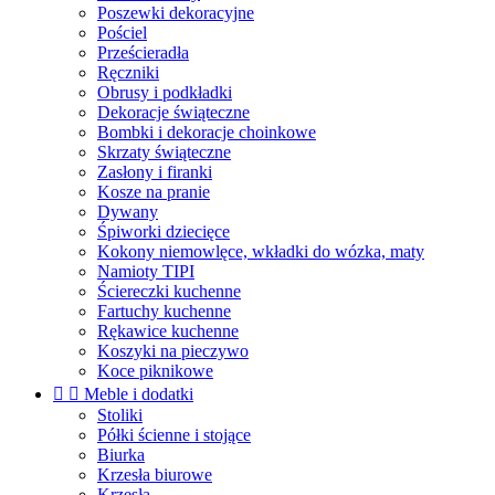
Poszewki dekoracyjne
Pościel
Prześcieradła
Ręczniki
Obrusy i podkładki
Dekoracje świąteczne
Bombki i dekoracje choinkowe
Skrzaty świąteczne
Zasłony i firanki
Kosze na pranie
Dywany
Śpiworki dziecięce
Kokony niemowlęce, wkładki do wózka, maty
Namioty TIPI
Ściereczki kuchenne
Fartuchy kuchenne
Rękawice kuchenne
Koszyki na pieczywo
Koce piknikowe


Meble i dodatki
Stoliki
Półki ścienne i stojące
Biurka
Krzesła biurowe
Krzesła