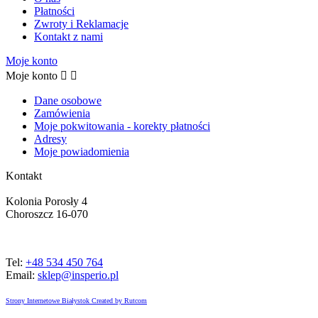
Płatności
Zwroty i Reklamacje
Kontakt z nami
Moje konto
Moje konto


Dane osobowe
Zamówienia
Moje pokwitowania - korekty płatności
Adresy
Moje powiadomienia
Kontakt
Kolonia Porosły 4
Choroszcz 16-070
Tel:
+48 534 450 764
Email:
sklep@insperio.pl
Strony Internetowe Białystok Created by Rutcom