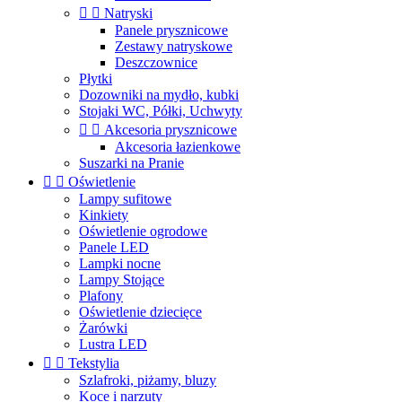


Natryski
Panele prysznicowe
Zestawy natryskowe
Deszczownice
Płytki
Dozowniki na mydło, kubki
Stojaki WC, Półki, Uchwyty


Akcesoria prysznicowe
Akcesoria łazienkowe
Suszarki na Pranie


Oświetlenie
Lampy sufitowe
Kinkiety
Oświetlenie ogrodowe
Panele LED
Lampki nocne
Lampy Stojące
Plafony
Oświetlenie dziecięce
Żarówki
Lustra LED


Tekstylia
Szlafroki, piżamy, bluzy
Koce i narzuty