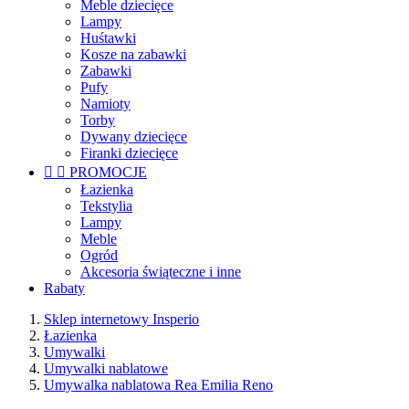
Meble dziecięce
Lampy
Huśtawki
Kosze na zabawki
Zabawki
Pufy
Namioty
Torby
Dywany dziecięce
Firanki dziecięce


PROMOCJE
Łazienka
Tekstylia
Lampy
Meble
Ogród
Akcesoria świąteczne i inne
Rabaty
Sklep internetowy Insperio
Łazienka
Umywalki
Umywalki nablatowe
Umywalka nablatowa Rea Emilia Reno