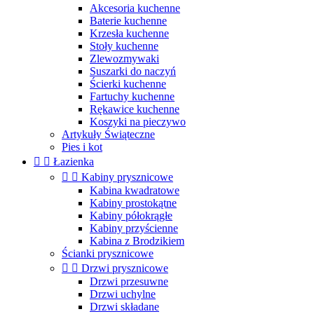
Akcesoria kuchenne
Baterie kuchenne
Krzesła kuchenne
Stoły kuchenne
Zlewozmywaki
Suszarki do naczyń
Ścierki kuchenne
Fartuchy kuchenne
Rękawice kuchenne
Koszyki na pieczywo
Artykuły Świąteczne
Pies i kot


Łazienka


Kabiny prysznicowe
Kabina kwadratowe
Kabiny prostokątne
Kabiny półokrągłe
Kabiny przyścienne
Kabina z Brodzikiem
Ścianki prysznicowe


Drzwi prysznicowe
Drzwi przesuwne
Drzwi uchylne
Drzwi składane