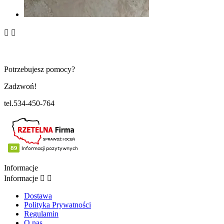


Potrzebujesz pomocy?
Zadzwoń!
tel.534-450-764
Informacje
Informacje


Dostawa
Polityka Prywatności
Regulamin
O nas