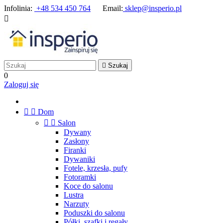
Infolinia:
+48 534 450 764
Email:
sklep@insperio.pl


Szukaj
0
Zaloguj się


Dom


Salon
Dywany
Zasłony
Firanki
Dywaniki
Fotele, krzesła, pufy
Fotoramki
Koce do salonu
Lustra
Narzuty
Poduszki do salonu
Półki, szafki i regały