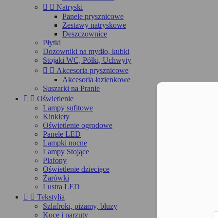


Natryski
Panele prysznicowe
Zestawy natryskowe
Deszczownice
Płytki
Dozowniki na mydło, kubki
Stojaki WC, Półki, Uchwyty


Akcesoria prysznicowe
Akcesoria łazienkowe
Suszarki na Pranie
Moż


Oświetlenie
Lampy sufitowe
Kinkiety
Oświetlenie ogrodowe
Panele LED
Lampki nocne
Lampy Stojące
Plafony
Oświetlenie dziecięce
Żarówki
Lustra LED


Tekstylia
Szlafroki, piżamy, bluzy
Koce i narzuty