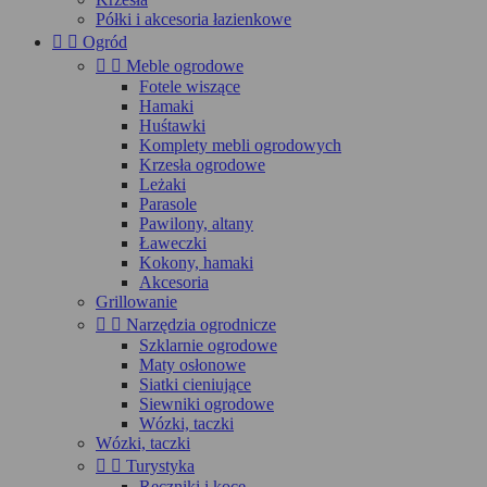
Półki i akcesoria łazienkowe


Ogród


Meble ogrodowe
Fotele wiszące
Hamaki
Huśtawki
Komplety mebli ogrodowych
Krzesła ogrodowe
Leżaki
Parasole
Pawilony, altany
Ławeczki
Kokony, hamaki
Akcesoria
Grillowanie


Narzędzia ogrodnicze
Szklarnie ogrodowe
Maty osłonowe
Siatki cieniujące
Siewniki ogrodowe
Wózki, taczki
Wózki, taczki


Turystyka
Ręczniki i koce