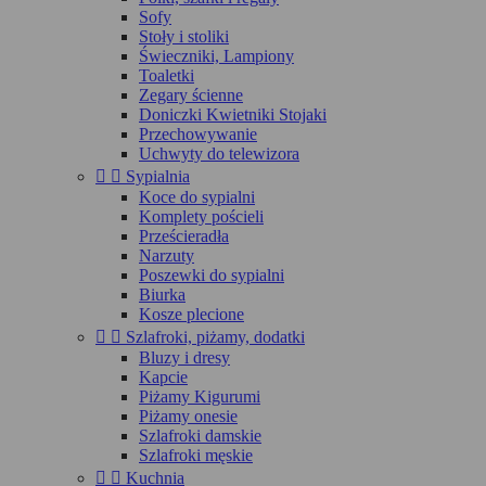
Sofy
Stoły i stoliki
Świeczniki, Lampiony
Toaletki
Zegary ścienne
Doniczki Kwietniki Stojaki
Przechowywanie
Uchwyty do telewizora


Sypialnia
Koce do sypialni
Komplety pościeli
Prześcieradła
Narzuty
Poszewki do sypialni
Biurka
Kosze plecione


Szlafroki, piżamy, dodatki
Bluzy i dresy
Kapcie
Piżamy Kigurumi
Piżamy onesie
Szlafroki damskie
Szlafroki męskie


Kuchnia