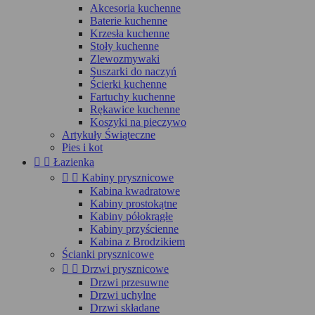
Akcesoria kuchenne
Baterie kuchenne
Krzesła kuchenne
Stoły kuchenne
Zlewozmywaki
Suszarki do naczyń
Ścierki kuchenne
Fartuchy kuchenne
Rękawice kuchenne
Koszyki na pieczywo
Artykuły Świąteczne
Pies i kot


Łazienka


Kabiny prysznicowe
Kabina kwadratowe
Kabiny prostokątne
Kabiny półokrągłe
Kabiny przyścienne
Kabina z Brodzikiem
Ścianki prysznicowe


Drzwi prysznicowe
Drzwi przesuwne
Drzwi uchylne
Drzwi składane