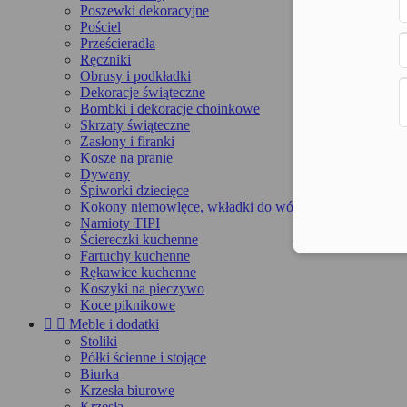
Poszewki dekoracyjne
Pościel
Prześcieradła
Ręczniki
Obrusy i podkładki
Dekoracje świąteczne
Bombki i dekoracje choinkowe
Skrzaty świąteczne
Zasłony i firanki
Kosze na pranie
Dywany
Śpiworki dziecięce
Kokony niemowlęce, wkładki do wózka, maty
Namioty TIPI
Ściereczki kuchenne
Fartuchy kuchenne
Rękawice kuchenne
Koszyki na pieczywo
Koce piknikowe


Meble i dodatki
Stoliki
Półki ścienne i stojące
Biurka
Krzesła biurowe
Krzesła