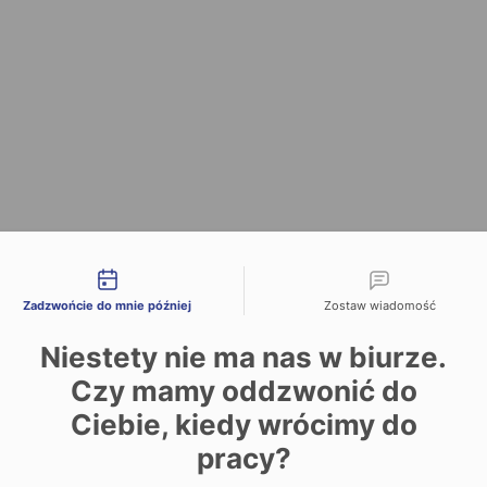
liwości kontaktu
Zadzwońcie do mnie później
Zostaw wiadomość
Niestety nie ma nas w biurze.
Czy mamy oddzwonić do
Ciebie, kiedy wrócimy do
pracy?
Date and time slection for sch
Wybierz datę