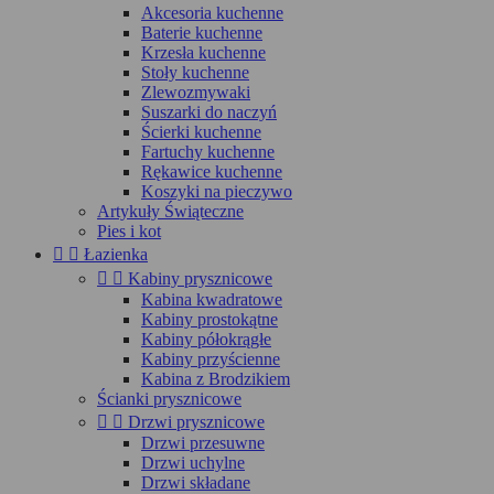
Akcesoria kuchenne
Baterie kuchenne
Krzesła kuchenne
Stoły kuchenne
Zlewozmywaki
Suszarki do naczyń
Ścierki kuchenne
Fartuchy kuchenne
Rękawice kuchenne
Koszyki na pieczywo
Artykuły Świąteczne
Pies i kot


Łazienka


Kabiny prysznicowe
Kabina kwadratowe
Kabiny prostokątne
Kabiny półokrągłe
Kabiny przyścienne
Kabina z Brodzikiem
Ścianki prysznicowe


Drzwi prysznicowe
Drzwi przesuwne
Drzwi uchylne
Drzwi składane