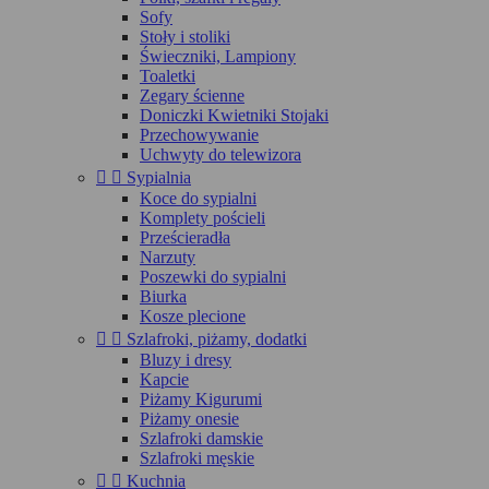
Sofy
Stoły i stoliki
Świeczniki, Lampiony
Toaletki
Zegary ścienne
Doniczki Kwietniki Stojaki
Przechowywanie
Uchwyty do telewizora


Sypialnia
Koce do sypialni
Komplety pościeli
Prześcieradła
Narzuty
Poszewki do sypialni
Biurka
Kosze plecione


Szlafroki, piżamy, dodatki
Bluzy i dresy
Kapcie
Piżamy Kigurumi
Piżamy onesie
Szlafroki damskie
Szlafroki męskie


Kuchnia