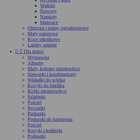
Walizki
Śpiwory
Namioty
Materace
Obrzeża i taśmy ogrodzeniowe
Maty osłonowe
Koce piknikowe
Lampy solarne


Dla dzieci
Wyprawka
Albumy
Maty, kokony niemowlęce
Śpiworki i kombinezony
Wkładki do wózka
Kocyki do fotelika
Rożki niemoewlęce
Szlafroki
Pościel
Ręczniki
Pieluszki
Poduszki do karmienia
Pościel
Kocyki i kołderki
Poduszki