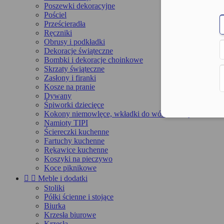
Poszewki dekoracyjne
Pościel
Prześcieradła
Ręczniki
Obrusy i podkładki
Dekoracje świąteczne
Bombki i dekoracje choinkowe
Skrzaty świąteczne
Zasłony i firanki
Kosze na pranie
Dywany
Śpiworki dziecięce
Kokony niemowlęce, wkładki do wózka, maty
Namioty TIPI
Ściereczki kuchenne
Fartuchy kuchenne
Rękawice kuchenne
Koszyki na pieczywo
Koce piknikowe


Meble i dodatki
Stoliki
Półki ścienne i stojące
Biurka
Krzesła biurowe
Krzesła