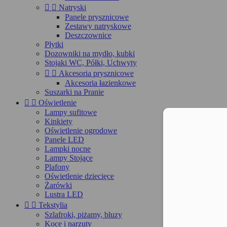


Natryski
Panele prysznicowe
Zestawy natryskowe
Deszczownice
Płytki
Dozowniki na mydło, kubki
Stojaki WC, Półki, Uchwyty


Akcesoria prysznicowe
Akcesoria łazienkowe
Suszarki na Pranie
Moż


Oświetlenie
Lampy sufitowe
Kinkiety
Oświetlenie ogrodowe
Panele LED
Lampki nocne
Lampy Stojące
Plafony
Oświetlenie dziecięce
Żarówki
Lustra LED


Tekstylia
Szlafroki, piżamy, bluzy
Koce i narzuty