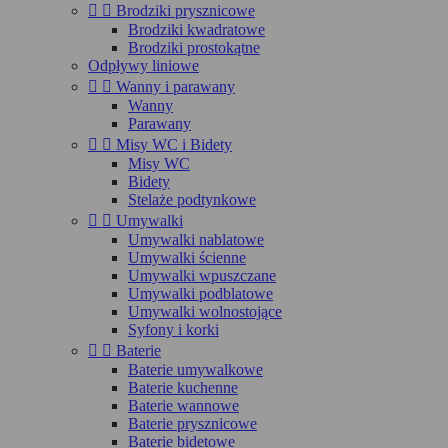


Brodziki prysznicowe
Brodziki kwadratowe
Brodziki prostokątne
Odpływy liniowe


Wanny i parawany
Wanny
Parawany


Misy WC i Bidety
Misy WC
Bidety
Stelaże podtynkowe


Umywalki
Umywalki nablatowe
Umywalki ścienne
Umywalki wpuszczane
Umywalki podblatowe
Umywalki wolnostojące
Syfony i korki


Baterie
Baterie umywalkowe
Baterie kuchenne
Baterie wannowe
Baterie prysznicowe
Baterie bidetowe