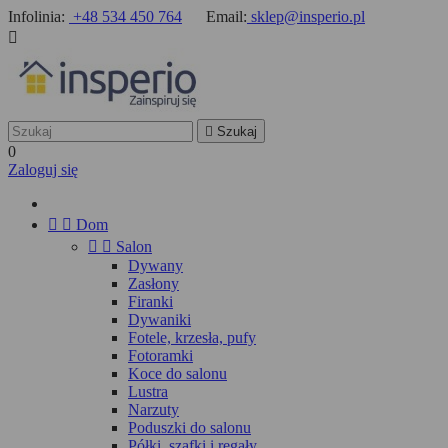
Infolinia:
+48 534 450 764
Email:
sklep@insperio.pl


Szukaj
0
Zaloguj się


Dom


Salon
Dywany
Zasłony
Firanki
Dywaniki
Fotele, krzesła, pufy
Fotoramki
Koce do salonu
Lustra
Narzuty
Poduszki do salonu
Półki, szafki i regały