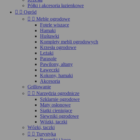
Półki i akcesoria łazienkowe


Ogród


Meble ogrodowe
Fotele wiszące
Hamaki
Huśtawki
Komplety mebli ogrodowych
Krzesła ogrodowe
Leżaki
Parasole
Pawilony, altany
Ławeczki
Kokony, hamaki
Akcesoria
Grillowanie


Narzędzia ogrodnicze
Szklarnie ogrodowe
Maty osłonowe
Siatki cieniujące
Siewniki ogrodowe
Wózki, taczki
Wózki, taczki


Turystyka
Ręczniki i koce