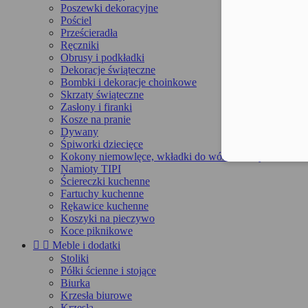
Poszewki dekoracyjne
Pościel
Prześcieradła
Ręczniki
Obrusy i podkładki
Dekoracje świąteczne
Bombki i dekoracje choinkowe
Skrzaty świąteczne
Zasłony i firanki
Kosze na pranie
Dywany
Śpiworki dziecięce
Kokony niemowlęce, wkładki do wózka, maty
Namioty TIPI
Ściereczki kuchenne
Fartuchy kuchenne
Rękawice kuchenne
Koszyki na pieczywo
Koce piknikowe


Meble i dodatki
Stoliki
Półki ścienne i stojące
Biurka
Krzesła biurowe
Krzesła