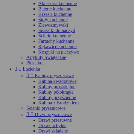
Akcesoria kuchenne
Baterie kuchenne
Krzesła kuchenne
Stoły kuchenne
Zlewozmywaki
Suszarki do naczyń
Ścierki kuchenne
Fartuchy kuchenne
Rękawice kuchenne
Koszyki na pieczywo
Artykuły Świąteczne
Pies i kot


Łazienka


Kabiny prysznicowe
Kabina kwadratowe
Kabiny prostokątne
Kabiny półokrągłe
Kabiny przyścienne
Kabina z Brodzikiem
Ścianki prysznicowe


Drzwi prysznicowe
Drzwi przesuwne
Drzwi uchylne
Drzwi składane