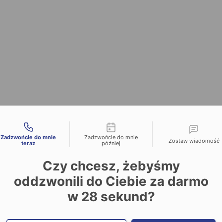
liwości kontaktu
Zadzwońcie do mnie
Zadzwońcie do mnie
Zostaw wiadomość
teraz
później
Czy chcesz, żebyśmy
oddzwonili do Ciebie za darmo
w
28
sekund?