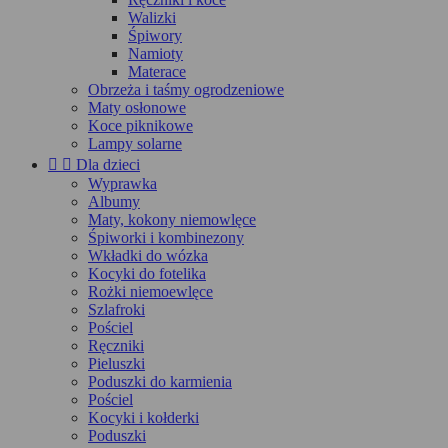
Walizki
Śpiwory
Namioty
Materace
Obrzeża i taśmy ogrodzeniowe
Maty osłonowe
Koce piknikowe
Lampy solarne


Dla dzieci
Wyprawka
Albumy
Maty, kokony niemowlęce
Śpiworki i kombinezony
Wkładki do wózka
Kocyki do fotelika
Rożki niemoewlęce
Szlafroki
Pościel
Ręczniki
Pieluszki
Poduszki do karmienia
Pościel
Kocyki i kołderki
Poduszki