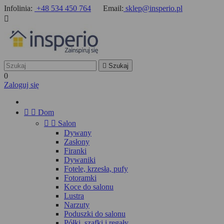
Infolinia:
+48 534 450 764
Email:
sklep@insperio.pl


Szukaj
0
Zaloguj się


Dom


Salon
Dywany
Zasłony
Firanki
Dywaniki
Fotele, krzesła, pufy
Fotoramki
Koce do salonu
Lustra
Narzuty
Poduszki do salonu
Półki, szafki i regały