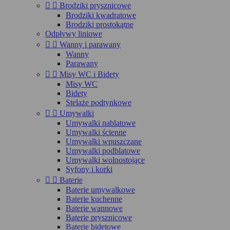


Brodziki prysznicowe
Brodziki kwadratowe
Brodziki prostokątne
Odpływy liniowe


Wanny i parawany
Wanny
Parawany


Misy WC i Bidety
Misy WC
Bidety
Stelaże podtynkowe


Umywalki
Umywalki nablatowe
Umywalki ścienne
Umywalki wpuszczane
Umywalki podblatowe
Umywalki wolnostojące
Syfony i korki


Baterie
Baterie umywalkowe
Baterie kuchenne
Baterie wannowe
Baterie prysznicowe
Baterie bidetowe