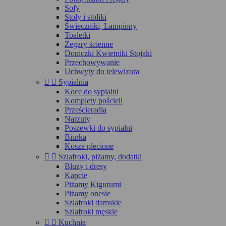
Sofy
Stoły i stoliki
Świeczniki, Lampiony
Toaletki
Zegary ścienne
Doniczki Kwietniki Stojaki
Przechowywanie
Uchwyty do telewizora


Sypialnia
Koce do sypialni
Komplety pościeli
Prześcieradła
Narzuty
Poszewki do sypialni
Biurka
Kosze plecione


Szlafroki, piżamy, dodatki
Bluzy i dresy
Kapcie
Piżamy Kigurumi
Piżamy onesie
Szlafroki damskie
Szlafroki męskie


Kuchnia