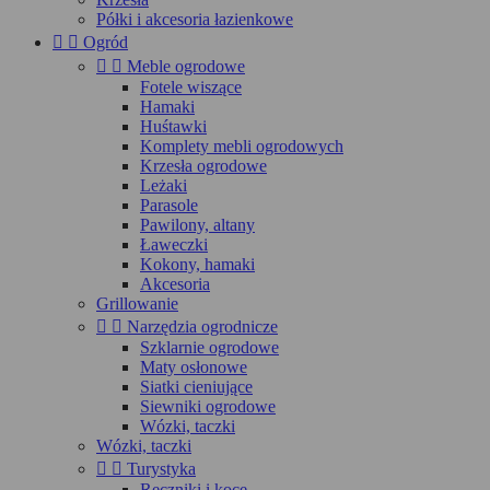
Półki i akcesoria łazienkowe


Ogród


Meble ogrodowe
Fotele wiszące
Hamaki
Huśtawki
Komplety mebli ogrodowych
Krzesła ogrodowe
Leżaki
Parasole
Pawilony, altany
Ławeczki
Kokony, hamaki
Akcesoria
Grillowanie


Narzędzia ogrodnicze
Szklarnie ogrodowe
Maty osłonowe
Siatki cieniujące
Siewniki ogrodowe
Wózki, taczki
Wózki, taczki


Turystyka
Ręczniki i koce