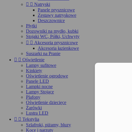


Natryski
Panele prysznicowe
Zestawy natryskowe
Deszczownice
Płytki
Dozowniki na mydło, kubki
Stojaki WC, Półki, Uchwyty


Akcesoria prysznicowe
Akcesoria łazienkowe
Suszarki na Pranie


Oświetlenie
Lampy sufitowe
Kinkiety
Moż
Oświetlenie ogrodowe
Panele LED
Lampki nocne
Lampy Stojące
Plafony
Oświetlenie dziecięce
Żarówki
Lustra LED


Tekstylia
Szlafroki, piżamy, bluzy
Koce i narzuty