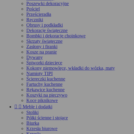
Poszewki dekoracyjne
Pościel
Prześcieradła
Ręczniki
Obrusy i podkładki
Dekoracje świąteczne
Bombki i dekoracje choinkowe
Skrzaty świąteczne
Zasłony i firanki
Kosze na pranie
Dywany
Śpiworki dziecięce
Kokony niemowlęce, wkładki do wózka, maty
Namioty TIPI
Ściereczki kuchenne
Fartuchy kuchenne
Rękawice kuchenne
Koszyki na pieczywo
Koce piknikowe


Meble i dodatki
Stoliki
Półki ścienne i stojące
Biurka
Krzesła biurowe
Krzesła