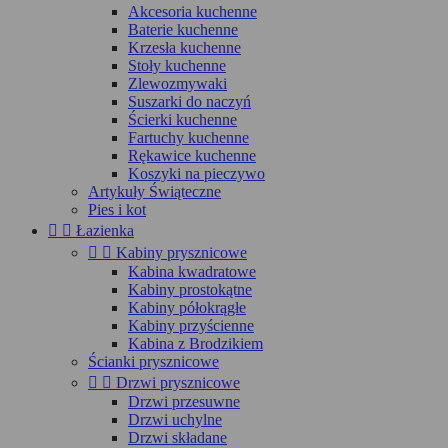
Akcesoria kuchenne
Baterie kuchenne
Krzesła kuchenne
Stoły kuchenne
Zlewozmywaki
Suszarki do naczyń
Ścierki kuchenne
Fartuchy kuchenne
Rękawice kuchenne
Koszyki na pieczywo
Artykuły Świąteczne
Pies i kot


Łazienka


Kabiny prysznicowe
Kabina kwadratowe
Kabiny prostokątne
Kabiny półokrągłe
Kabiny przyścienne
Kabina z Brodzikiem
Ścianki prysznicowe


Drzwi prysznicowe
Drzwi przesuwne
Drzwi uchylne
Drzwi składane