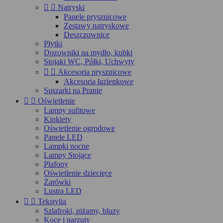


Natryski
Panele prysznicowe
Zestawy natryskowe
Deszczownice
Płytki
Dozowniki na mydło, kubki
Stojaki WC, Półki, Uchwyty


Akcesoria prysznicowe
Akcesoria łazienkowe
Suszarki na Pranie


Oświetlenie
Lampy sufitowe
Kinkiety
Oświetlenie ogrodowe
Panele LED
Lampki nocne
Lampy Stojące
Plafony
Oświetlenie dziecięce
Żarówki
Lustra LED


Tekstylia
Szlafroki, piżamy, bluzy
Koce i narzuty