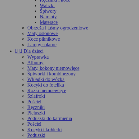
Walizki
Śpiwory
Namioty
Materace
Obrzeża i taśmy ogrodzeniowe
Maty osłonowe
Koce piknikowe
Lampy solarne


Dla dzieci
Wyprawka
Albumy
Maty, kokony niemowlęce
Śpiworki i kombinezony
Wkładki do wózka
Kocyki do fotelika
Rożki niemoewlęce
Szlafroki
Pościel
Ręczniki
Pieluszki
Poduszki do karmienia
Pościel
Kocyki i kołderki
Poduszki