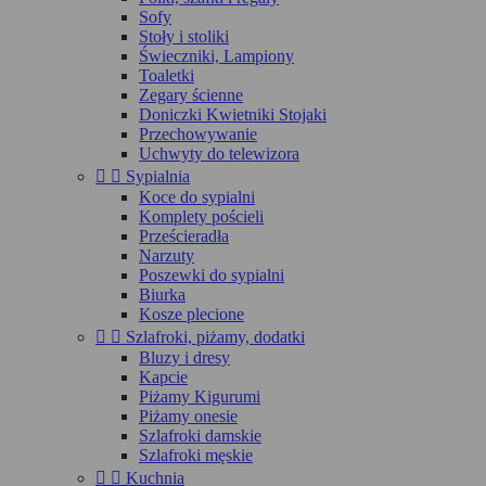
Sofy
Stoły i stoliki
Świeczniki, Lampiony
Toaletki
Zegary ścienne
Doniczki Kwietniki Stojaki
Przechowywanie
Uchwyty do telewizora


Sypialnia
Koce do sypialni
Komplety pościeli
Prześcieradła
Narzuty
Poszewki do sypialni
Biurka
Kosze plecione


Szlafroki, piżamy, dodatki
Bluzy i dresy
Kapcie
Piżamy Kigurumi
Piżamy onesie
Szlafroki damskie
Szlafroki męskie


Kuchnia