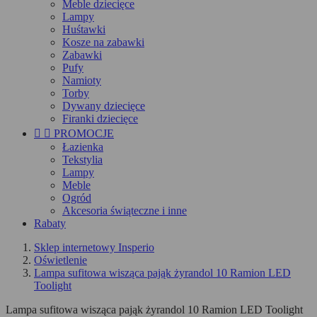
Meble dziecięce
Lampy
Huśtawki
Kosze na zabawki
Zabawki
Pufy
Namioty
Torby
Dywany dziecięce
Firanki dziecięce


PROMOCJE
Łazienka
Tekstylia
Lampy
Meble
Ogród
Akcesoria świąteczne i inne
Rabaty
Sklep internetowy Insperio
Oświetlenie
Lampa sufitowa wisząca pająk żyrandol 10 Ramion LED
Toolight
Lampa sufitowa wisząca pająk żyrandol 10 Ramion LED Toolight