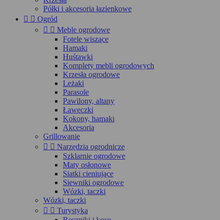
Półki i akcesoria łazienkowe


Ogród


Meble ogrodowe
Fotele wiszące
Hamaki
Huśtawki
Komplety mebli ogrodowych
Krzesła ogrodowe
Leżaki
Parasole
Pawilony, altany
Ławeczki
Kokony, hamaki
Akcesoria
Grillowanie


Narzędzia ogrodnicze
Szklarnie ogrodowe
Maty osłonowe
Siatki cieniujące
Siewniki ogrodowe
Wózki, taczki
Wózki, taczki


Turystyka
Ręczniki i koce