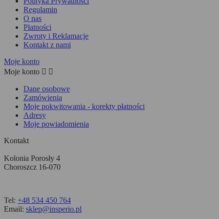
Polityka Prywatności
Regulamin
O nas
Płatności
Zwroty i Reklamacje
Kontakt z nami
Moje konto
Moje konto


Dane osobowe
Zamówienia
Moje pokwitowania - korekty płatności
Adresy
Moje powiadomienia
Kontakt
Kolonia Porosły 4
Choroszcz 16-070
Tel:
+48 534 450 764
Email:
sklep@insperio.pl