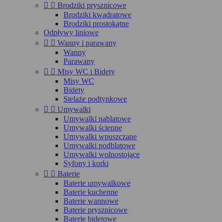


Brodziki prysznicowe
Brodziki kwadratowe
Brodziki prostokątne
Odpływy liniowe


Wanny i parawany
Wanny
Parawany


Misy WC i Bidety
Misy WC
Bidety
Stelaże podtynkowe


Umywalki
Umywalki nablatowe
Umywalki ścienne
Umywalki wpuszczane
Umywalki podblatowe
Umywalki wolnostojące
Syfony i korki


Baterie
Baterie umywalkowe
Baterie kuchenne
Baterie wannowe
Baterie prysznicowe
Baterie bidetowe