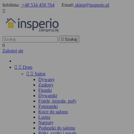
Infolinia:
+48 534 450 764
Email:
sklep@insperio.pl


Szukaj
0
Zaloguj się


Dom


Salon
Dywany
Zasłony
Firanki
Dywaniki
Fotele, krzesła, pufy
Fotoramki
Koce do salonu
Lustra
Narzuty
Poduszki do salonu
Półki, szafki i regały