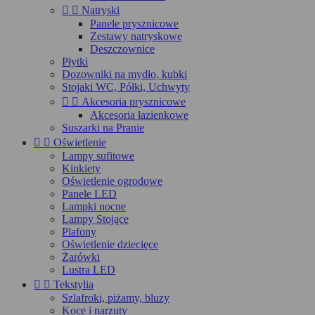


Natryski
Panele prysznicowe
Zestawy natryskowe
Deszczownice
Płytki
Dozowniki na mydło, kubki
Stojaki WC, Półki, Uchwyty


Akcesoria prysznicowe
Akcesoria łazienkowe
Suszarki na Pranie


Oświetlenie
Lampy sufitowe
Kinkiety
Oświetlenie ogrodowe
Panele LED
Lampki nocne
Lampy Stojące
Plafony
Oświetlenie dziecięce
Żarówki
Lustra LED


Tekstylia
Szlafroki, piżamy, bluzy
Koce i narzuty