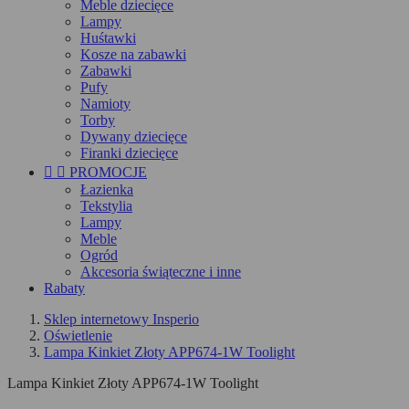
Meble dziecięce
Lampy
Huśtawki
Kosze na zabawki
Zabawki
Pufy
Namioty
Torby
Dywany dziecięce
Firanki dziecięce


PROMOCJE
Łazienka
Tekstylia
Lampy
Meble
Ogród
Akcesoria świąteczne i inne
Rabaty
Sklep internetowy Insperio
Oświetlenie
Lampa Kinkiet Złoty APP674-1W Toolight
Lampa Kinkiet Złoty APP674-1W Toolight