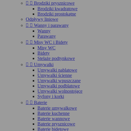


Brodziki prysznicowe
Brodziki kwadratowe
Brodziki prostokątne
Odpływy liniowe


Wanny i parawany
Wanny
Parawany


Misy WC i Bidety
Misy WC
Bidety
Stelaże podtynkowe


Umywalki
Umywalki nablatowe
Umywalki ścienne
Umywalki wpuszczane
Umywalki podblatowe
Umywalki wolnostojące
Syfony i korki


Baterie
Baterie umywalkowe
Baterie kuchenne
Baterie wannowe
Baterie prysznicowe
Baterie bidetowe