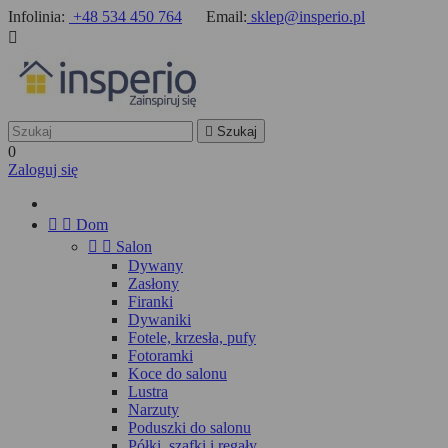
Infolinia:
+48 534 450 764
Email:
sklep@insperio.pl


Szukaj
0
Zaloguj się


Dom


Salon
Dywany
Zasłony
Firanki
Dywaniki
Fotele, krzesła, pufy
Fotoramki
Koce do salonu
Lustra
Narzuty
Poduszki do salonu
Półki, szafki i regały