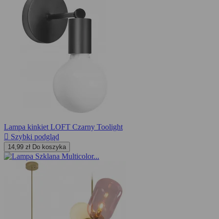
Lampa kinkiet LOFT Czarny Toolight

Szybki podgląd
14,99 zł
Do koszyka