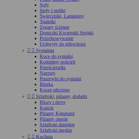
Sofy
Stoły i stoliki
Świeczniki, Lampiony
Toaletki
Zegary ścienne
Doniczki Kwietniki Stojaki
Przechowywanie
Uchwyty do telewizora


Sypialnia
Koce do sypialni
Komplety pościeli
Prześcieradła
Narzuty
Poszewki do sypialni
Biurka
Kosze plecione


Szlafroki, piżamy, dodatki
Bluzy i dresy
Kapcie
Piżamy Kigurumi
Piżamy onesie
Szlafroki damskie
Szlafroki męskie


Kuchnia