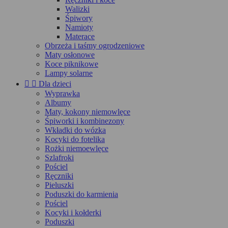
Walizki
Śpiwory
Namioty
Materace
Obrzeża i taśmy ogrodzeniowe
Maty osłonowe
Koce piknikowe
Lampy solarne


Dla dzieci
Wyprawka
Albumy
Maty, kokony niemowlęce
Śpiworki i kombinezony
Wkładki do wózka
Kocyki do fotelika
Rożki niemoewlęce
Szlafroki
Pościel
Ręczniki
Pieluszki
Poduszki do karmienia
Pościel
Kocyki i kołderki
Poduszki