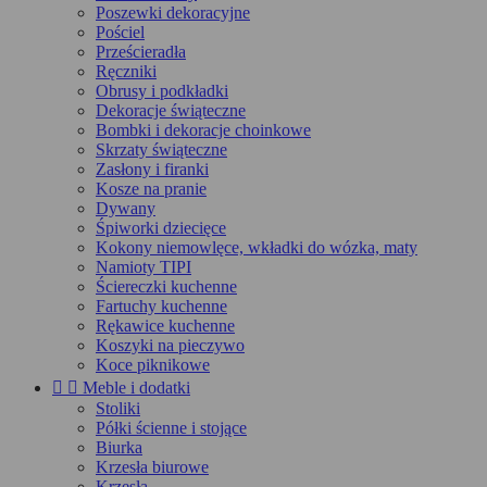
Poszewki dekoracyjne
Pościel
Prześcieradła
Ręczniki
Obrusy i podkładki
Dekoracje świąteczne
Bombki i dekoracje choinkowe
Skrzaty świąteczne
Zasłony i firanki
Kosze na pranie
Dywany
Śpiworki dziecięce
Kokony niemowlęce, wkładki do wózka, maty
Namioty TIPI
Ściereczki kuchenne
Fartuchy kuchenne
Rękawice kuchenne
Koszyki na pieczywo
Koce piknikowe


Meble i dodatki
Stoliki
Półki ścienne i stojące
Biurka
Krzesła biurowe
Krzesła