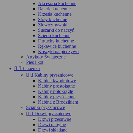
Akcesoria kuchenne
Baterie kuchenne
Krzesła kuchenne
Stoły kuchenne
Zlewozmywaki
Suszarki do naczyń
Ścierki kuchenne
Fartuchy kuchenne
Rękawice kuchenne
Koszyki na pieczywo
Artykuły Świąteczne
Pies i kot


Łazienka


Kabiny prysznicowe
Kabina kwadratowe
Kabiny prostokątne
Kabiny półokrągłe
Kabiny przyścienne
Kabina z Brodzikiem
Ścianki prysznicowe


Drzwi prysznicowe
Drzwi przesuwne
Drzwi uchylne
Drzwi składane