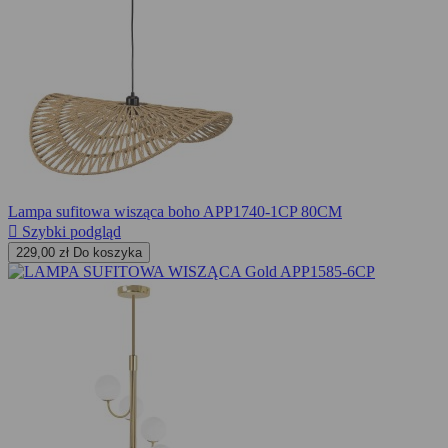
Lampa sufitowa wisząca boho APP1740-1CP 80CM

Szybki podgląd
229,00 zł
Do koszyka