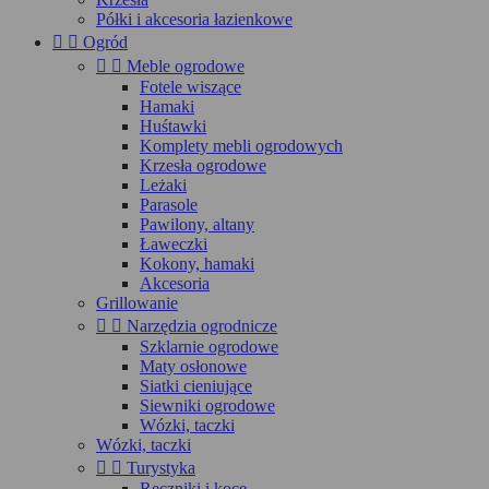
Półki i akcesoria łazienkowe


Ogród


Meble ogrodowe
Fotele wiszące
Hamaki
Huśtawki
Komplety mebli ogrodowych
Krzesła ogrodowe
Leżaki
Parasole
Pawilony, altany
Ławeczki
Kokony, hamaki
Akcesoria
Grillowanie


Narzędzia ogrodnicze
Szklarnie ogrodowe
Maty osłonowe
Siatki cieniujące
Siewniki ogrodowe
Wózki, taczki
Wózki, taczki


Turystyka
Ręczniki i koce