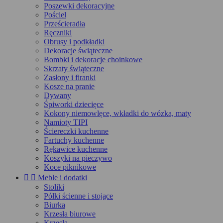
Poszewki dekoracyjne
Pościel
Prześcieradła
Ręczniki
Obrusy i podkładki
Dekoracje świąteczne
Bombki i dekoracje choinkowe
Skrzaty świąteczne
Zasłony i firanki
Kosze na pranie
Dywany
Śpiworki dziecięce
Kokony niemowlęce, wkładki do wózka, maty
Namioty TIPI
Ściereczki kuchenne
Fartuchy kuchenne
Rękawice kuchenne
Koszyki na pieczywo
Koce piknikowe


Meble i dodatki
Stoliki
Półki ścienne i stojące
Biurka
Krzesła biurowe
Krzesła