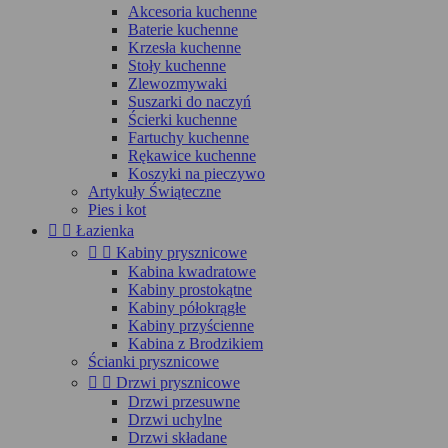
Akcesoria kuchenne
Baterie kuchenne
Krzesła kuchenne
Stoły kuchenne
Zlewozmywaki
Suszarki do naczyń
Ścierki kuchenne
Fartuchy kuchenne
Rękawice kuchenne
Koszyki na pieczywo
Artykuły Świąteczne
Pies i kot


Łazienka


Kabiny prysznicowe
Kabina kwadratowe
Kabiny prostokątne
Kabiny półokrągłe
Kabiny przyścienne
Kabina z Brodzikiem
Ścianki prysznicowe


Drzwi prysznicowe
Drzwi przesuwne
Drzwi uchylne
Drzwi składane