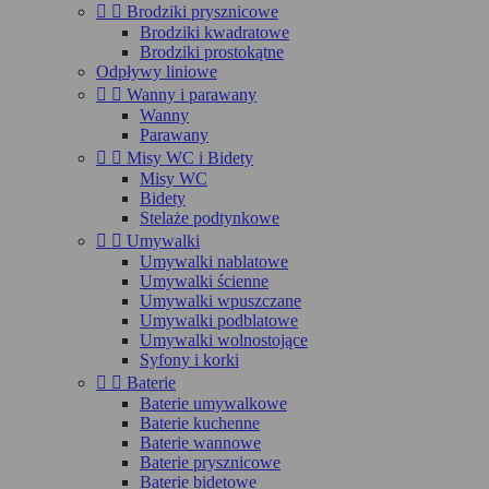


Brodziki prysznicowe
Brodziki kwadratowe
Brodziki prostokątne
Odpływy liniowe


Wanny i parawany
Wanny
Parawany


Misy WC i Bidety
Misy WC
Bidety
Stelaże podtynkowe


Umywalki
Umywalki nablatowe
Umywalki ścienne
Umywalki wpuszczane
Umywalki podblatowe
Umywalki wolnostojące
Syfony i korki


Baterie
Baterie umywalkowe
Baterie kuchenne
Baterie wannowe
Baterie prysznicowe
Baterie bidetowe