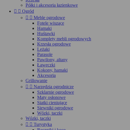
Półki i akcesoria łazienkowe


Ogród


Meble ogrodowe
Fotele wiszące
Hamaki
Huśtawki
Komplety mebli ogrodowych
Krzesła ogrodowe
Leżaki
Parasole
Pawilony, altany
Ławeczki
Kokony, hamaki
Akcesoria
Grillowanie


Narzędzia ogrodnicze
Szklarnie ogrodowe
Maty osłonowe
Siatki cieniujące
Siewniki ogrodowe
Wózki, taczki
Wózki, taczki


Turystyka
Ręczniki i koce