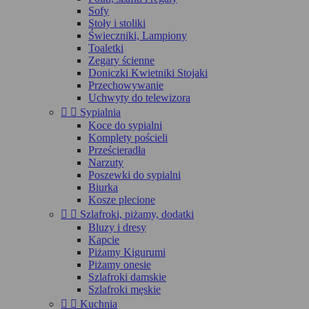
Sofy
Stoły i stoliki
Świeczniki, Lampiony
Toaletki
Zegary ścienne
Doniczki Kwietniki Stojaki
Przechowywanie
Uchwyty do telewizora


Sypialnia
Koce do sypialni
Komplety pościeli
Prześcieradła
Narzuty
Poszewki do sypialni
Biurka
Kosze plecione


Szlafroki, piżamy, dodatki
Bluzy i dresy
Kapcie
Piżamy Kigurumi
Piżamy onesie
Szlafroki damskie
Szlafroki męskie


Kuchnia