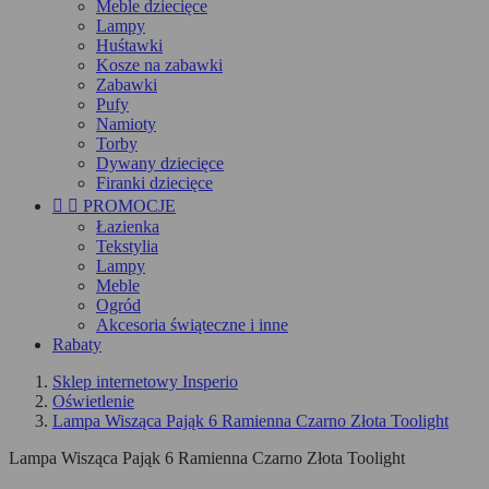
Meble dziecięce
Lampy
Huśtawki
Kosze na zabawki
Zabawki
Pufy
Namioty
Torby
Dywany dziecięce
Firanki dziecięce


PROMOCJE
Łazienka
Tekstylia
Lampy
Meble
Ogród
Akcesoria świąteczne i inne
Rabaty
Sklep internetowy Insperio
Oświetlenie
Lampa Wisząca Pająk 6 Ramienna Czarno Złota Toolight
Lampa Wisząca Pająk 6 Ramienna Czarno Złota Toolight