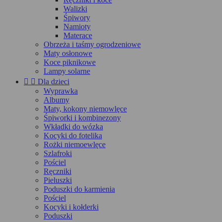
Walizki
Śpiwory
Namioty
Materace
Obrzeża i taśmy ogrodzeniowe
Maty osłonowe
Koce piknikowe
Lampy solarne


Dla dzieci
Wyprawka
Albumy
Maty, kokony niemowlęce
Śpiworki i kombinezony
Wkładki do wózka
Kocyki do fotelika
Rożki niemoewlęce
Szlafroki
Pościel
Ręczniki
Pieluszki
Poduszki do karmienia
Pościel
Kocyki i kołderki
Poduszki