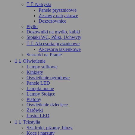


Natryski
Panele prysznicowe
Zestawy natryskowe
Deszczownice
Płytki
Dozowniki na mydło, kubki
Stojaki WC, Półki, Uchwyty


Akcesoria prysznicowe
Akcesoria łazienkowe
Suszarki na Pranie


Oświetlenie
Lampy sufitowe
Kinkiety
Oświetlenie ogrodowe
Panele LED
Lampki nocne
Lampy Stojące
Plafony
Oświetlenie dziecięce
Żarówki
Lustra LED


Tekstylia
Szlafroki, piżamy, bluzy
Koce i narzuty