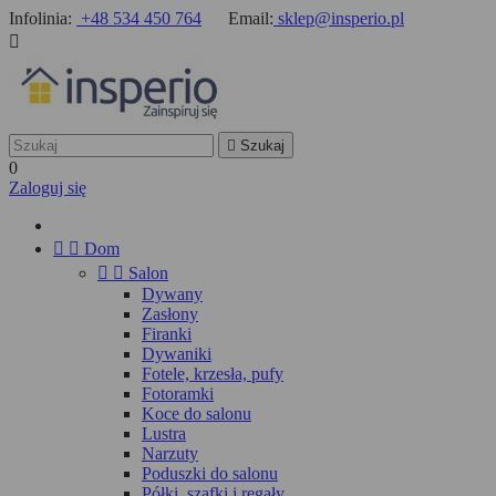
Infolinia:
+48 534 450 764
Email:
sklep@insperio.pl


Szukaj
0
Zaloguj się


Dom


Salon
Dywany
Zasłony
Firanki
Dywaniki
Fotele, krzesła, pufy
Fotoramki
Koce do salonu
Lustra
Narzuty
Poduszki do salonu
Półki, szafki i regały