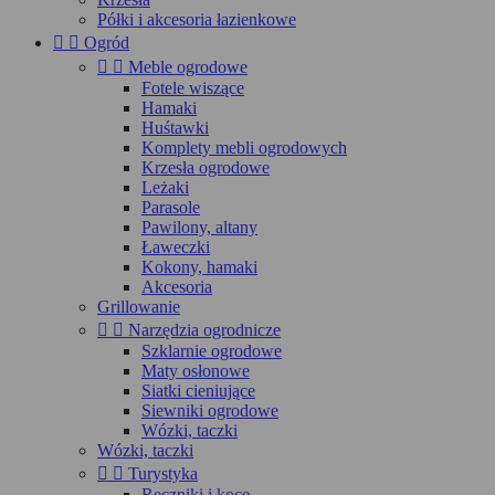
Półki i akcesoria łazienkowe


Ogród


Meble ogrodowe
Fotele wiszące
Hamaki
Huśtawki
Komplety mebli ogrodowych
Krzesła ogrodowe
Leżaki
Parasole
Pawilony, altany
Ławeczki
Kokony, hamaki
Akcesoria
Grillowanie


Narzędzia ogrodnicze
Szklarnie ogrodowe
Maty osłonowe
Siatki cieniujące
Siewniki ogrodowe
Wózki, taczki
Wózki, taczki


Turystyka
Ręczniki i koce