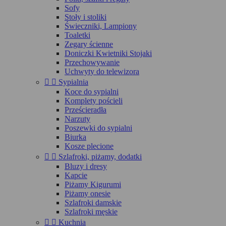
Sofy
Stoły i stoliki
Świeczniki, Lampiony
Toaletki
Zegary ścienne
Doniczki Kwietniki Stojaki
Przechowywanie
Uchwyty do telewizora


Sypialnia
Koce do sypialni
Komplety pościeli
Prześcieradła
Narzuty
Poszewki do sypialni
Biurka
Kosze plecione


Szlafroki, piżamy, dodatki
Bluzy i dresy
Kapcie
Piżamy Kigurumi
Piżamy onesie
Szlafroki damskie
Szlafroki męskie


Kuchnia