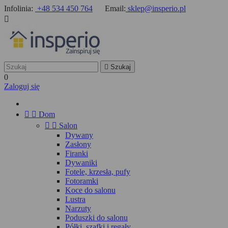
Infolinia:
+48 534 450 764
Email:
sklep@insperio.pl


Szukaj
0
Zaloguj się


Dom


Salon
Dywany
Zasłony
Firanki
Dywaniki
Fotele, krzesła, pufy
Fotoramki
Koce do salonu
Lustra
Narzuty
Poduszki do salonu
Półki, szafki i regały