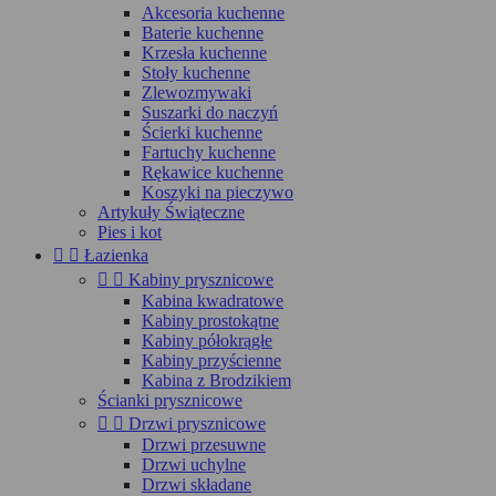
Akcesoria kuchenne
Baterie kuchenne
Krzesła kuchenne
Stoły kuchenne
Zlewozmywaki
Suszarki do naczyń
Ścierki kuchenne
Fartuchy kuchenne
Rękawice kuchenne
Koszyki na pieczywo
Artykuły Świąteczne
Pies i kot


Łazienka


Kabiny prysznicowe
Kabina kwadratowe
Kabiny prostokątne
Kabiny półokrągłe
Kabiny przyścienne
Kabina z Brodzikiem
Ścianki prysznicowe


Drzwi prysznicowe
Drzwi przesuwne
Drzwi uchylne
Drzwi składane