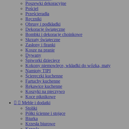
Poszewki dekoracyjne
Pościel
Prześcieradła
Ręczniki
Obrusy i podkładki
Dekoracje świąteczne
Bombki i dekoracje choinkowe
Skrzaty świąteczne
Zasłony i firanki
Kosze na pranie
Dywany
Śpiworki dziecięce
Kokony niemowlęce, wkładki do wózka, maty
Namioty TIPI
Ściereczki kuchenne
Fartuchy kuchenne
Rękawice kuchenne
Koszyki na pieczywo
Koce piknikowe


Meble i dodatki
Stoliki
Półki ścienne i stojące
Biurka
Krzesła biurowe
Krzesła