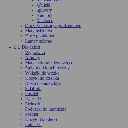
Walizki
Śpiwory
Namioty
Materace
Obrzeża i taśmy ogrodzeniowe
Maty osłonowe
Koce piknikowe
Lampy solarne


Dla dzieci
Wyprawka
Albumy
Maty, kokony niemowlęce
Śpiworki i kombinezony
Wkładki do wózka
Kocyki do fotelika
Rożki niemoewlęce
Szlafroki
Pościel
Ręczniki
Pieluszki
Poduszki do karmienia
Pościel
Kocyki i kołderki
Poduszki