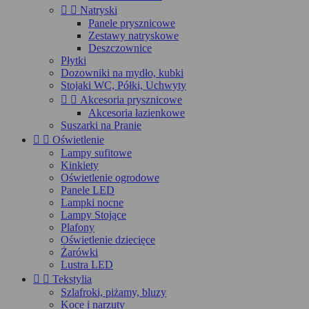


Natryski
Panele prysznicowe
Zestawy natryskowe
Deszczownice
Płytki
Dozowniki na mydło, kubki
Stojaki WC, Półki, Uchwyty


Akcesoria prysznicowe
Akcesoria łazienkowe
Suszarki na Pranie


Oświetlenie
Lampy sufitowe
Kinkiety
Oświetlenie ogrodowe
Panele LED
Lampki nocne
Lampy Stojące
Plafony
Oświetlenie dziecięce
Żarówki
Lustra LED


Tekstylia
Szlafroki, piżamy, bluzy
Koce i narzuty