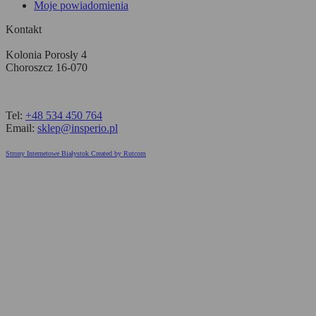
Moje powiadomienia
Kontakt
Kolonia Porosły 4
Choroszcz 16-070
Tel:
+48 534 450 764
Email:
sklep@insperio.pl
Strony Internetowe Białystok Created by Rutcom