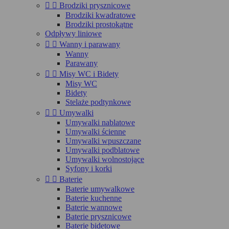


Brodziki prysznicowe
Brodziki kwadratowe
Brodziki prostokątne
Odpływy liniowe


Wanny i parawany
Wanny
Parawany


Misy WC i Bidety
Misy WC
Bidety
Stelaże podtynkowe


Umywalki
Umywalki nablatowe
Umywalki ścienne
Umywalki wpuszczane
Umywalki podblatowe
Umywalki wolnostojące
Syfony i korki


Baterie
Baterie umywalkowe
Baterie kuchenne
Baterie wannowe
Baterie prysznicowe
Baterie bidetowe