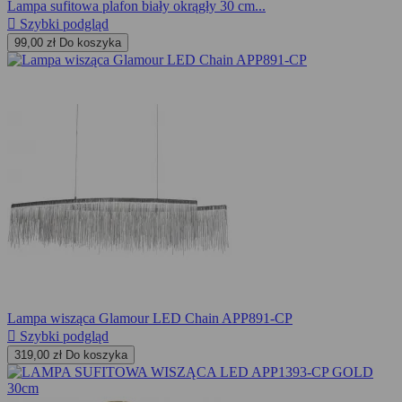
Lampa sufitowa plafon biały okrągły 30 cm...

Szybki podgląd
99,00 zł
Do koszyka
Lampa wisząca Glamour LED Chain APP891-CP

Szybki podgląd
319,00 zł
Do koszyka