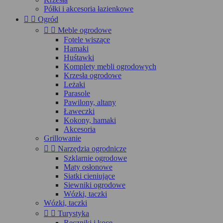
Półki i akcesoria łazienkowe


Ogród


Meble ogrodowe
Fotele wiszące
Hamaki
Huśtawki
Komplety mebli ogrodowych
Krzesła ogrodowe
Leżaki
Parasole
Pawilony, altany
Ławeczki
Kokony, hamaki
Akcesoria
Grillowanie


Narzędzia ogrodnicze
Szklarnie ogrodowe
Maty osłonowe
Siatki cieniujące
Siewniki ogrodowe
Wózki, taczki
Wózki, taczki


Turystyka
Ręczniki i koce