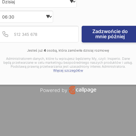
Wybierz godzinę
Podaj poprawny numer t
Numer telefonu
Zadzwońcie do
mnie później
Jesteś już
4
osobą, która zamówiła dzisiaj rozmowę
Administratorem danych, które tu wpisujesz będziemy My, czyli: Insperio. Dane
będą przetwarzane w celu marketingu bezpośredniego naszych produktów i usług.
Podstawą prawną przetwarzania jest uzasadniony interes Administratora.
Więcej szczegółów
Powered by
Open link in new window