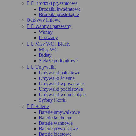


Brodziki prysznicowe
Brodziki kwadratowe
Brodziki prostokątne
Odpływy liniowe


Wanny i parawany
Wanny
Parawany


Misy WC i Bidety
Misy WC
Bidety
Stelaże podtynkowe


Umywalki
Umywalki nablatowe
Umywalki ścienne
Umywalki wpuszczane
Umywalki podblatowe
Umywalki wolnostojące
Syfony i korki


Baterie
Baterie umywalkowe
Baterie kuchenne
Baterie wannowe
Baterie prysznicowe
Baterie bidetowe