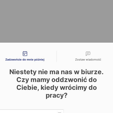
liwości kontaktu
Zadzwońcie do mnie później
Zostaw wiadomość
Niestety nie ma nas w biurze.
Czy mamy oddzwonić do
Ciebie, kiedy wrócimy do
pracy?
Date and time slection for sch
Wybierz datę