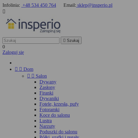
Infolinia:
+48 534 450 764
Email:
sklep@insperio.pl


Szukaj
0
Zaloguj się


Dom


Salon
Dywany
Zasłony
Firanki
Dywaniki
Fotele, krzesła, pufy
Fotoramki
Koce do salonu
Lustra
Narzuty
Poduszki do salonu
Półki, szafki i regały