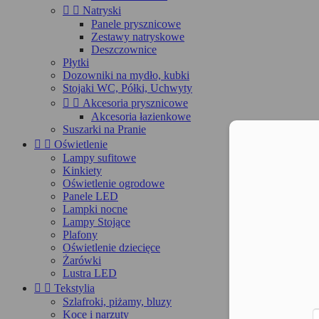


Natryski
Panele prysznicowe
Zestawy natryskowe
Deszczownice
Płytki
Dozowniki na mydło, kubki
Stojaki WC, Półki, Uchwyty


Akcesoria prysznicowe
Akcesoria łazienkowe
Suszarki na Pranie
Moż


Oświetlenie
Lampy sufitowe
Kinkiety
Oświetlenie ogrodowe
Panele LED
Lampki nocne
Lampy Stojące
Plafony
Oświetlenie dziecięce
Żarówki
Lustra LED


Tekstylia
Szlafroki, piżamy, bluzy
Koce i narzuty