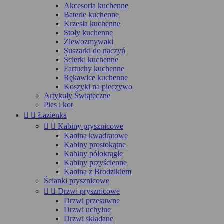
Akcesoria kuchenne
Baterie kuchenne
Krzesła kuchenne
Stoły kuchenne
Zlewozmywaki
Suszarki do naczyń
Ścierki kuchenne
Fartuchy kuchenne
Rękawice kuchenne
Koszyki na pieczywo
Artykuły Świąteczne
Pies i kot


Łazienka


Kabiny prysznicowe
Kabina kwadratowe
Kabiny prostokątne
Kabiny półokrągłe
Kabiny przyścienne
Kabina z Brodzikiem
Ścianki prysznicowe


Drzwi prysznicowe
Drzwi przesuwne
Drzwi uchylne
Drzwi składane