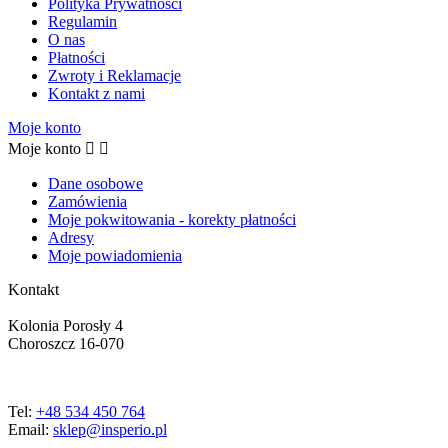
Polityka Prywatności
Regulamin
O nas
Płatności
Zwroty i Reklamacje
Kontakt z nami
Moje konto
Moje konto


Dane osobowe
Zamówienia
Moje pokwitowania - korekty płatności
Adresy
Moje powiadomienia
Kontakt
Kolonia Porosły 4
Choroszcz 16-070
Tel:
+48 534 450 764
Email:
sklep@insperio.pl