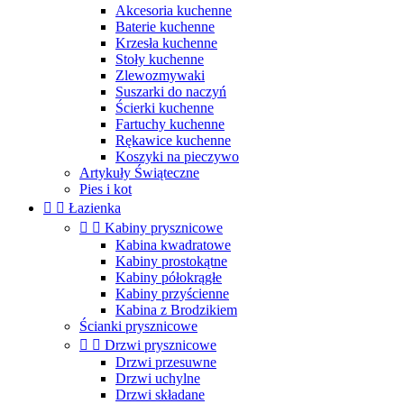
Akcesoria kuchenne
Baterie kuchenne
Krzesła kuchenne
Stoły kuchenne
Zlewozmywaki
Suszarki do naczyń
Ścierki kuchenne
Fartuchy kuchenne
Rękawice kuchenne
Koszyki na pieczywo
Artykuły Świąteczne
Pies i kot


Łazienka


Kabiny prysznicowe
Kabina kwadratowe
Kabiny prostokątne
Kabiny półokrągłe
Kabiny przyścienne
Kabina z Brodzikiem
Ścianki prysznicowe


Drzwi prysznicowe
Drzwi przesuwne
Drzwi uchylne
Drzwi składane