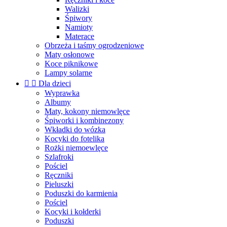
Walizki
Śpiwory
Namioty
Materace
Obrzeża i taśmy ogrodzeniowe
Maty osłonowe
Koce piknikowe
Lampy solarne


Dla dzieci
Wyprawka
Albumy
Maty, kokony niemowlęce
Śpiworki i kombinezony
Wkładki do wózka
Kocyki do fotelika
Rożki niemoewlęce
Szlafroki
Pościel
Ręczniki
Pieluszki
Poduszki do karmienia
Pościel
Kocyki i kołderki
Poduszki