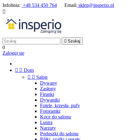
Infolinia:
+48 534 450 764
Email:
sklep@insperio.pl


Szukaj
0
Zaloguj się


Dom


Salon
Dywany
Zasłony
Firanki
Dywaniki
Fotele, krzesła, pufy
Fotoramki
Koce do salonu
Lustra
Narzuty
Poduszki do salonu
Półki, szafki i regały