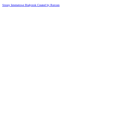
Strony Internetowe Białystok Created by Rutcom