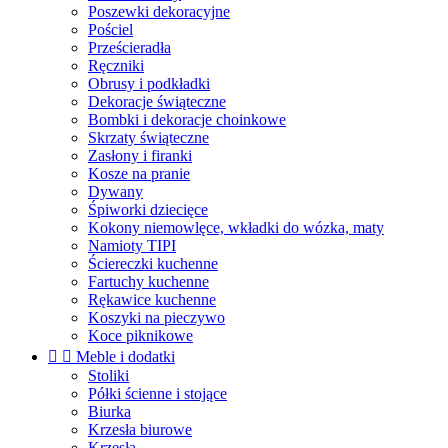
Poszewki dekoracyjne
Pościel
Prześcieradła
Ręczniki
Obrusy i podkładki
Dekoracje świąteczne
Bombki i dekoracje choinkowe
Skrzaty świąteczne
Zasłony i firanki
Kosze na pranie
Dywany
Śpiworki dziecięce
Kokony niemowlęce, wkładki do wózka, maty
Namioty TIPI
Ściereczki kuchenne
Fartuchy kuchenne
Rękawice kuchenne
Koszyki na pieczywo
Koce piknikowe


Meble i dodatki
Stoliki
Półki ścienne i stojące
Biurka
Krzesła biurowe
Krzesła