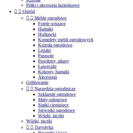
Półki i akcesoria łazienkowe


Ogród


Meble ogrodowe
Fotele wiszące
Hamaki
Huśtawki
Komplety mebli ogrodowych
Krzesła ogrodowe
Leżaki
Parasole
Pawilony, altany
Ławeczki
Kokony, hamaki
Akcesoria
Grillowanie


Narzędzia ogrodnicze
Szklarnie ogrodowe
Maty osłonowe
Siatki cieniujące
Siewniki ogrodowe
Wózki, taczki
Wózki, taczki


Turystyka
Ręczniki i koce