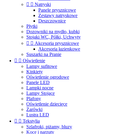


Natryski
Panele prysznicowe
Zestawy natryskowe
Deszczownice
Płytki
Dozowniki na mydło, kubki
Stojaki WC, Półki, Uchwyty


Akcesoria prysznicowe
Akcesoria łazienkowe
Suszarki na Pranie


Oświetlenie
Lampy sufitowe
Kinkiety
Oświetlenie ogrodowe
Panele LED
Lampki nocne
Lampy Stojące
Plafony
Oświetlenie dziecięce
Żarówki
Lustra LED


Tekstylia
Szlafroki, piżamy, bluzy
Koce i narzuty