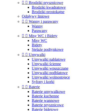


Brodziki prysznicowe
Brodziki kwadratowe
Brodziki prostokątne
Odpływy liniowe


Wanny i parawany
Wanny
Parawany


Misy WC i Bidety
Misy WC
Bidety
Stelaże podtynkowe


Umywalki
Umywalki nablatowe
Umywalki ścienne
Umywalki wpuszczane
Umywalki podblatowe
Umywalki wolnostojące
Syfony i korki


Baterie
Baterie umywalkowe
Baterie kuchenne
Baterie wannowe
Baterie prysznicowe
Baterie bidetowe