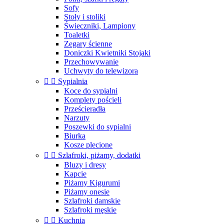
Sofy
Stoły i stoliki
Świeczniki, Lampiony
Toaletki
Zegary ścienne
Doniczki Kwietniki Stojaki
Przechowywanie
Uchwyty do telewizora


Sypialnia
Koce do sypialni
Komplety pościeli
Prześcieradła
Narzuty
Poszewki do sypialni
Biurka
Kosze plecione


Szlafroki, piżamy, dodatki
Bluzy i dresy
Kapcie
Piżamy Kigurumi
Piżamy onesie
Szlafroki damskie
Szlafroki męskie


Kuchnia