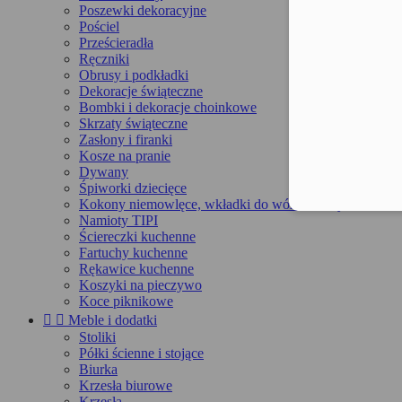
Poszewki dekoracyjne
Pościel
Prześcieradła
Ręczniki
Obrusy i podkładki
Dekoracje świąteczne
Bombki i dekoracje choinkowe
Skrzaty świąteczne
Zasłony i firanki
Kosze na pranie
Dywany
Śpiworki dziecięce
Kokony niemowlęce, wkładki do wózka, maty
Namioty TIPI
Ściereczki kuchenne
Fartuchy kuchenne
Rękawice kuchenne
Koszyki na pieczywo
Koce piknikowe


Meble i dodatki
Stoliki
Półki ścienne i stojące
Biurka
Krzesła biurowe
Krzesła