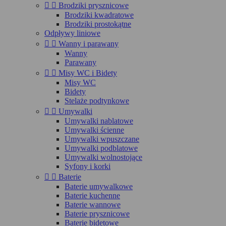


Brodziki prysznicowe
Brodziki kwadratowe
Brodziki prostokątne
Odpływy liniowe


Wanny i parawany
Wanny
Parawany


Misy WC i Bidety
Misy WC
Bidety
Stelaże podtynkowe


Umywalki
Umywalki nablatowe
Umywalki ścienne
Umywalki wpuszczane
Umywalki podblatowe
Umywalki wolnostojące
Syfony i korki


Baterie
Baterie umywalkowe
Baterie kuchenne
Baterie wannowe
Baterie prysznicowe
Baterie bidetowe