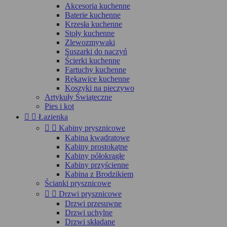
Akcesoria kuchenne
Baterie kuchenne
Krzesła kuchenne
Stoły kuchenne
Zlewozmywaki
Suszarki do naczyń
Ścierki kuchenne
Fartuchy kuchenne
Rękawice kuchenne
Koszyki na pieczywo
Artykuły Świąteczne
Pies i kot


Łazienka


Kabiny prysznicowe
Kabina kwadratowe
Kabiny prostokątne
Kabiny półokrągłe
Kabiny przyścienne
Kabina z Brodzikiem
Ścianki prysznicowe


Drzwi prysznicowe
Drzwi przesuwne
Drzwi uchylne
Drzwi składane