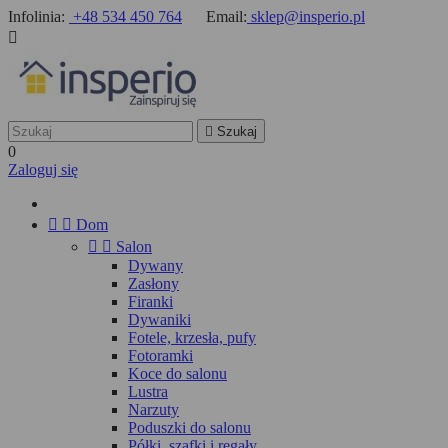
Infolinia:
+48 534 450 764
Email:
sklep@insperio.pl


Szukaj
0
Zaloguj się


Dom


Salon
Dywany
Zasłony
Firanki
Dywaniki
Fotele, krzesła, pufy
Fotoramki
Koce do salonu
Lustra
Narzuty
Poduszki do salonu
Półki, szafki i regały