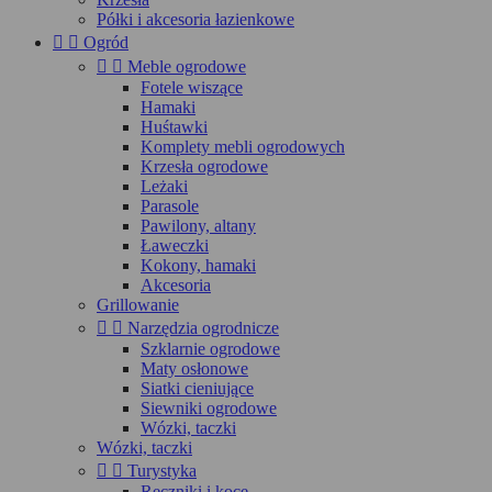
Półki i akcesoria łazienkowe


Ogród


Meble ogrodowe
Fotele wiszące
Hamaki
Huśtawki
Komplety mebli ogrodowych
Krzesła ogrodowe
Leżaki
Parasole
Pawilony, altany
Ławeczki
Kokony, hamaki
Akcesoria
Grillowanie


Narzędzia ogrodnicze
Szklarnie ogrodowe
Maty osłonowe
Siatki cieniujące
Siewniki ogrodowe
Wózki, taczki
Wózki, taczki


Turystyka
Ręczniki i koce