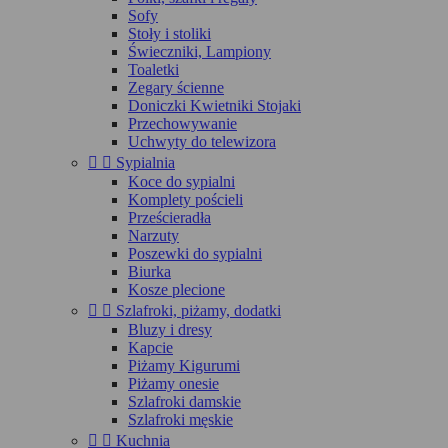
Sofy
Stoły i stoliki
Świeczniki, Lampiony
Toaletki
Zegary ścienne
Doniczki Kwietniki Stojaki
Przechowywanie
Uchwyty do telewizora


Sypialnia
Koce do sypialni
Komplety pościeli
Prześcieradła
Narzuty
Poszewki do sypialni
Biurka
Kosze plecione


Szlafroki, piżamy, dodatki
Bluzy i dresy
Kapcie
Piżamy Kigurumi
Piżamy onesie
Szlafroki damskie
Szlafroki męskie


Kuchnia