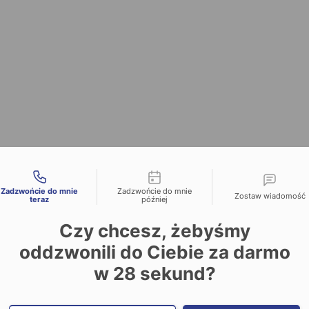
liwości kontaktu
Zadzwońcie do mnie
Zadzwońcie do mnie
Zostaw wiadomość
teraz
później
Czy chcesz, żebyśmy
oddzwonili do Ciebie za darmo
w
28
sekund?