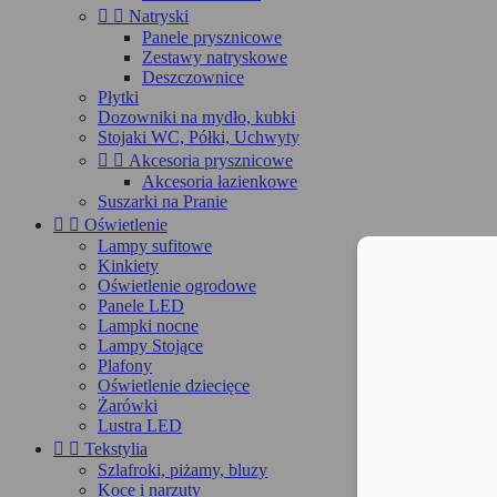


Natryski
Panele prysznicowe
Zestawy natryskowe
Deszczownice
Płytki
Dozowniki na mydło, kubki
Stojaki WC, Półki, Uchwyty


Akcesoria prysznicowe
Akcesoria łazienkowe
Suszarki na Pranie


Oświetlenie
Lampy sufitowe
Kinkiety
Moż
Oświetlenie ogrodowe
Panele LED
Lampki nocne
Lampy Stojące
Plafony
Oświetlenie dziecięce
Żarówki
Lustra LED


Tekstylia
Szlafroki, piżamy, bluzy
Koce i narzuty