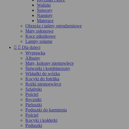
Walizki
Śpiwory
Namioty
Materace
Obrzeża i taśmy ogrodzeniowe
Maty osłonowe
Koce piknikowe
Lampy solarne


Dla dzieci
Wyprawka
Albumy
Maty, kokony niemowlęce
Śpiworki i kombinezony
Wkładki do wózka
Kocyki do fotelika
Rożki niemoewlęce
Szlafroki
Pościel
Ręczniki
Pieluszki
Poduszki do karmienia
Pościel
Kocyki i kołderki
Poduszki