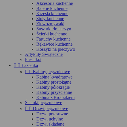
Akcesoria kuchenne
Baterie kuchenne
Krzesła kuchenne
Stoły kuchenne
Zlewozmywaki
Suszarki do naczyń
Ścierki kuchenne
Fartuchy kuchenne
Rękawice kuchenne
Koszyki na pieczywo
Artykuły Świąteczne
Pies i kot


Łazienka


Kabiny prysznicowe
Kabina kwadratowe
Kabiny prostokątne
Kabiny półokrągłe
Kabiny przyścienne
Kabina z Brodzikiem
Ścianki prysznicowe


Drzwi prysznicowe
Drzwi przesuwne
Drzwi uchylne
Drzwi składane