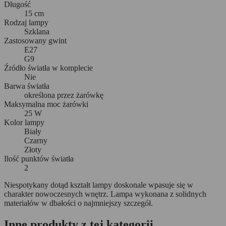
Długość
15 cm
Rodzaj lampy
Szklana
Zastosowany gwint
E27
G9
Źródło światła w komplecie
Nie
Barwa światła
określona przez żarówkę
Maksymalna moc żarówki
25 W
Kolor lampy
Biały
Czarny
Złoty
Ilość punktów światła
2
Niespotykany dotąd kształt lampy doskonale wpasuje się w
charakter nowoczesnych wnętrz. Lampa wykonana z solidnych
materiałów w dbałości o najmniejszy szczegół.
Inne produkty z tej kategorii