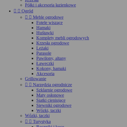
Półki i akcesoria łazienkowe


Ogród


Meble ogrodowe
Fotele wiszące
Hamaki
Huśtawki
Komplety mebli ogrodowych
Krzesła ogrodowe
Leżaki
Parasole
Pawilony, altany
Ławeczki
Kokony, hamaki
Akcesoria
Grillowanie


Narzędzia ogrodnicze
Szklarnie ogrodowe
Maty osłonowe
Siatki cieniujące
Siewniki ogrodowe
Wózki, taczki
Wózki, taczki


Turystyka
Ręczniki i koce