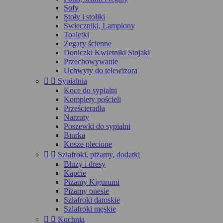
Sofy
Stoły i stoliki
Świeczniki, Lampiony
Toaletki
Zegary ścienne
Doniczki Kwietniki Stojaki
Przechowywanie
Uchwyty do telewizora


Sypialnia
Koce do sypialni
Komplety pościeli
Prześcieradła
Narzuty
Poszewki do sypialni
Biurka
Kosze plecione


Szlafroki, piżamy, dodatki
Bluzy i dresy
Kapcie
Piżamy Kigurumi
Piżamy onesie
Szlafroki damskie
Szlafroki męskie


Kuchnia