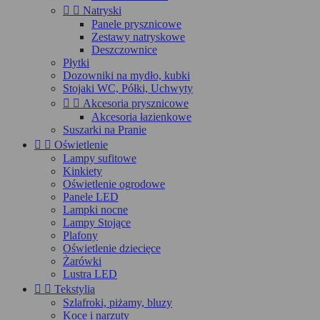


Natryski
Panele prysznicowe
Zestawy natryskowe
Deszczownice
Płytki
Dozowniki na mydło, kubki
Stojaki WC, Półki, Uchwyty


Akcesoria prysznicowe
Akcesoria łazienkowe
Suszarki na Pranie


Oświetlenie
Lampy sufitowe
Kinkiety
Oświetlenie ogrodowe
Panele LED
Lampki nocne
Lampy Stojące
Plafony
Oświetlenie dziecięce
Żarówki
Lustra LED


Tekstylia
Szlafroki, piżamy, bluzy
Koce i narzuty