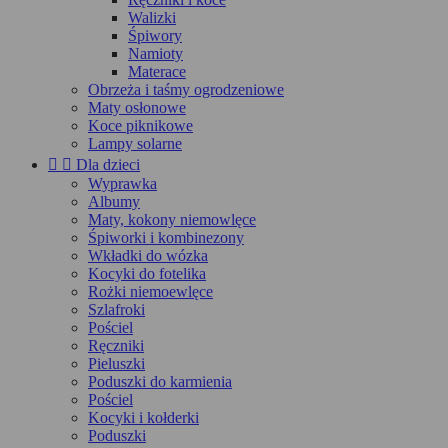
Walizki
Śpiwory
Namioty
Materace
Obrzeża i taśmy ogrodzeniowe
Maty osłonowe
Koce piknikowe
Lampy solarne


Dla dzieci
Wyprawka
Albumy
Maty, kokony niemowlęce
Śpiworki i kombinezony
Wkładki do wózka
Kocyki do fotelika
Rożki niemoewlęce
Szlafroki
Pościel
Ręczniki
Pieluszki
Poduszki do karmienia
Pościel
Kocyki i kołderki
Poduszki