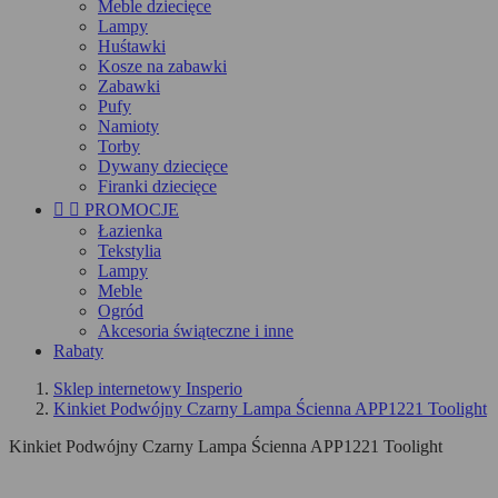
Meble dziecięce
Lampy
Huśtawki
Kosze na zabawki
Zabawki
Pufy
Namioty
Torby
Dywany dziecięce
Firanki dziecięce


PROMOCJE
Łazienka
Tekstylia
Lampy
Meble
Ogród
Akcesoria świąteczne i inne
Rabaty
Sklep internetowy Insperio
Kinkiet Podwójny Czarny Lampa Ścienna APP1221 Toolight
Kinkiet Podwójny Czarny Lampa Ścienna APP1221 Toolight