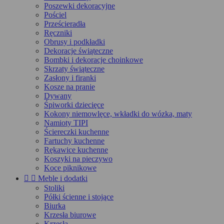
Poszewki dekoracyjne
Pościel
Prześcieradła
Ręczniki
Obrusy i podkładki
Dekoracje świąteczne
Bombki i dekoracje choinkowe
Skrzaty świąteczne
Zasłony i firanki
Kosze na pranie
Dywany
Śpiworki dziecięce
Kokony niemowlęce, wkładki do wózka, maty
Namioty TIPI
Ściereczki kuchenne
Fartuchy kuchenne
Rękawice kuchenne
Koszyki na pieczywo
Koce piknikowe


Meble i dodatki
Stoliki
Półki ścienne i stojące
Biurka
Krzesła biurowe
Krzesła