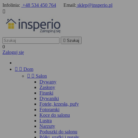
Infolinia:
+48 534 450 764
Email:
sklep@insperio.pl


Szukaj
0
Zaloguj się


Dom


Salon
Dywany
Zasłony
Firanki
Dywaniki
Fotele, krzesła, pufy
Fotoramki
Koce do salonu
Lustra
Narzuty
Poduszki do salonu
Półki, szafki i regały