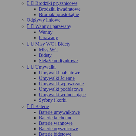


Brodziki prysznicowe
Brodziki kwadratowe
Brodziki prostokątne
Odpływy liniowe


Wanny i parawany
Wanny
Parawany


Misy WC i Bidety
Misy WC
Bidety
Stelaże podtynkowe


Umywalki
Umywalki nablatowe
Umywalki ścienne
Umywalki wpuszczane
Umywalki podblatowe
Umywalki wolnostojące
Syfony i korki


Baterie
Baterie umywalkowe
Baterie kuchenne
Baterie wannowe
Baterie prysznicowe
Baterie bidetowe