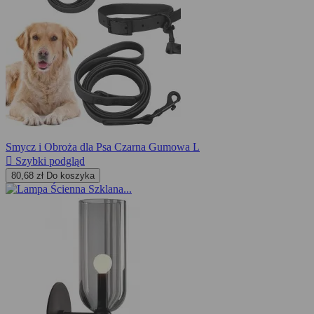
Smycz i Obroża dla Psa Czarna Gumowa L

Szybki podgląd
80,68 zł
Do koszyka