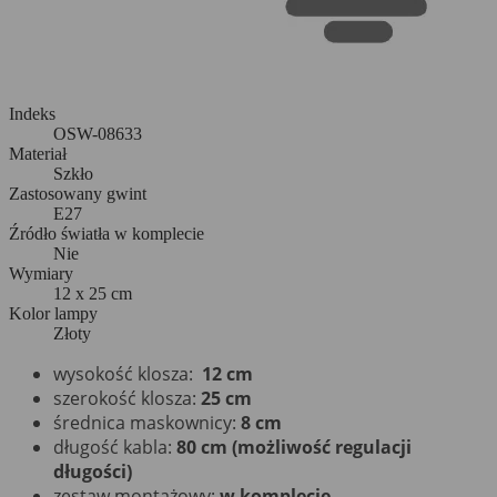
Indeks
OSW-08633
Materiał
Szkło
Zastosowany gwint
E27
Źródło światła w komplecie
Nie
Wymiary
12 x 25 cm
Kolor lampy
Złoty
wysokość klosza:
12 cm
szerokość klosza:
25 cm
średnica maskownicy:
8 cm
długość kabla:
80
cm (możliwość regulacji
długości)
zestaw montażowy:
w komplecie