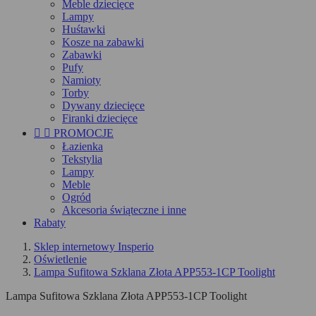
Meble dziecięce
Lampy
Huśtawki
Kosze na zabawki
Zabawki
Pufy
Namioty
Torby
Dywany dziecięce
Firanki dziecięce


PROMOCJE
Łazienka
Tekstylia
Lampy
Meble
Ogród
Akcesoria świąteczne i inne
Rabaty
Sklep internetowy Insperio
Oświetlenie
Lampa Sufitowa Szklana Złota APP553-1CP Toolight
Lampa Sufitowa Szklana Złota APP553-1CP Toolight