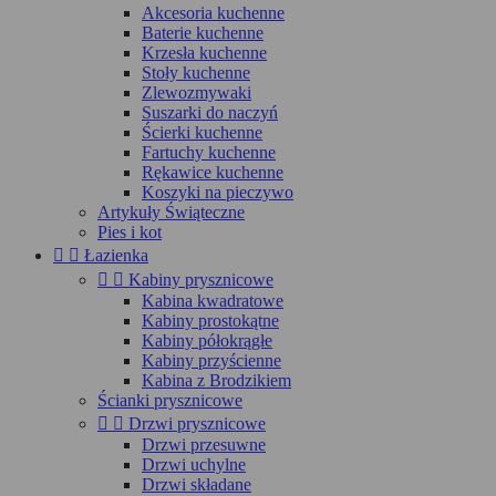
Akcesoria kuchenne
Baterie kuchenne
Krzesła kuchenne
Stoły kuchenne
Zlewozmywaki
Suszarki do naczyń
Ścierki kuchenne
Fartuchy kuchenne
Rękawice kuchenne
Koszyki na pieczywo
Artykuły Świąteczne
Pies i kot


Łazienka


Kabiny prysznicowe
Kabina kwadratowe
Kabiny prostokątne
Kabiny półokrągłe
Kabiny przyścienne
Kabina z Brodzikiem
Ścianki prysznicowe


Drzwi prysznicowe
Drzwi przesuwne
Drzwi uchylne
Drzwi składane