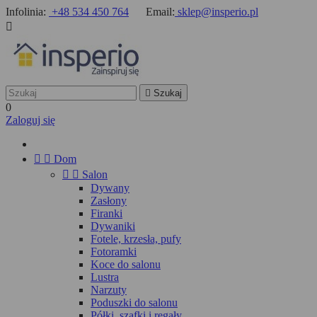
Infolinia:
+48 534 450 764
Email:
sklep@insperio.pl


Szukaj
0
Zaloguj się


Dom


Salon
Dywany
Zasłony
Firanki
Dywaniki
Fotele, krzesła, pufy
Fotoramki
Koce do salonu
Lustra
Narzuty
Poduszki do salonu
Półki, szafki i regały