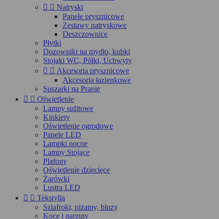


Natryski
Panele prysznicowe
Zestawy natryskowe
Deszczownice
Płytki
Dozowniki na mydło, kubki
Stojaki WC, Półki, Uchwyty


Akcesoria prysznicowe
Akcesoria łazienkowe
Suszarki na Pranie


Oświetlenie
Lampy sufitowe
Kinkiety
Oświetlenie ogrodowe
Panele LED
Lampki nocne
Lampy Stojące
Plafony
Oświetlenie dziecięce
Żarówki
Lustra LED


Tekstylia
Szlafroki, piżamy, bluzy
Koce i narzuty