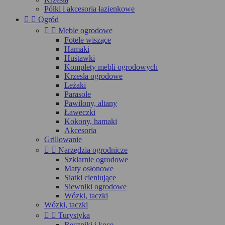
Półki i akcesoria łazienkowe


Ogród


Meble ogrodowe
Fotele wiszące
Hamaki
Huśtawki
Komplety mebli ogrodowych
Krzesła ogrodowe
Leżaki
Parasole
Pawilony, altany
Ławeczki
Kokony, hamaki
Akcesoria
Grillowanie


Narzędzia ogrodnicze
Szklarnie ogrodowe
Maty osłonowe
Siatki cieniujące
Siewniki ogrodowe
Wózki, taczki
Wózki, taczki


Turystyka
Ręczniki i koce