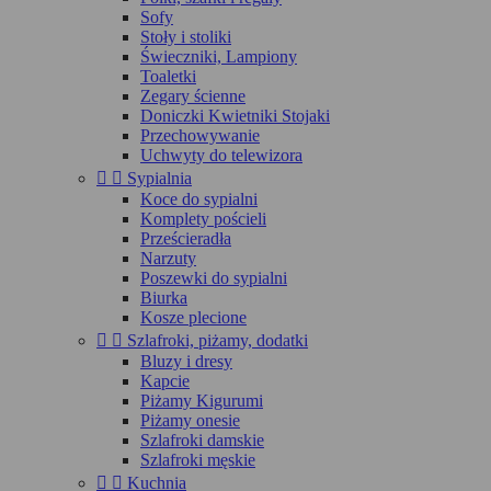
Sofy
Stoły i stoliki
Świeczniki, Lampiony
Toaletki
Zegary ścienne
Doniczki Kwietniki Stojaki
Przechowywanie
Uchwyty do telewizora


Sypialnia
Koce do sypialni
Komplety pościeli
Prześcieradła
Narzuty
Poszewki do sypialni
Biurka
Kosze plecione


Szlafroki, piżamy, dodatki
Bluzy i dresy
Kapcie
Piżamy Kigurumi
Piżamy onesie
Szlafroki damskie
Szlafroki męskie


Kuchnia