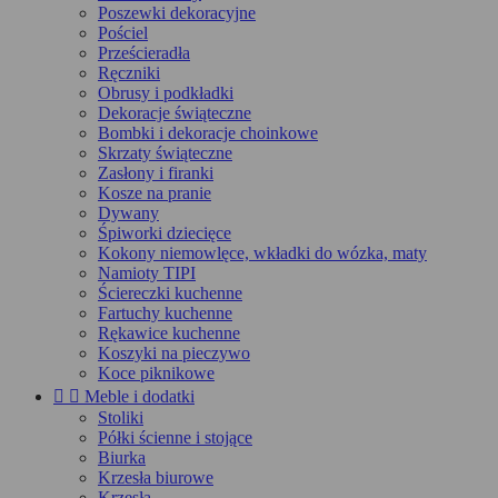
Poszewki dekoracyjne
Pościel
Prześcieradła
Ręczniki
Obrusy i podkładki
Dekoracje świąteczne
Bombki i dekoracje choinkowe
Skrzaty świąteczne
Zasłony i firanki
Kosze na pranie
Dywany
Śpiworki dziecięce
Kokony niemowlęce, wkładki do wózka, maty
Namioty TIPI
Ściereczki kuchenne
Fartuchy kuchenne
Rękawice kuchenne
Koszyki na pieczywo
Koce piknikowe


Meble i dodatki
Stoliki
Półki ścienne i stojące
Biurka
Krzesła biurowe
Krzesła