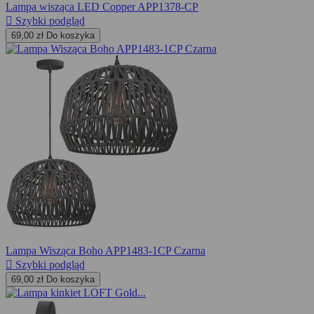
Lampa wisząca LED Copper APP1378-CP

Szybki podgląd
69,00 zł
Do koszyka
Lampa Wisząca Boho APP1483-1CP Czarna

Szybki podgląd
69,00 zł
Do koszyka