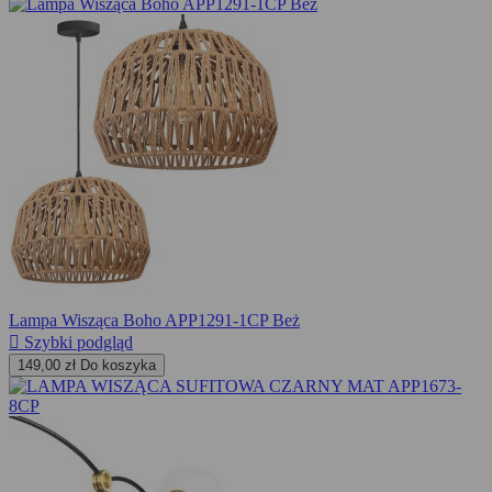
Lampa Wisząca Boho APP1291-1CP Beż

Szybki podgląd
149,00 zł
Do koszyka