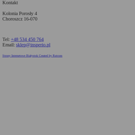
Kontakt
Kolonia Porosły 4
Choroszcz 16-070
Tel:
+48 534 450 764
Email:
sklep@insperio.pl
Strony Internetowe Białystok Created by Rutcom