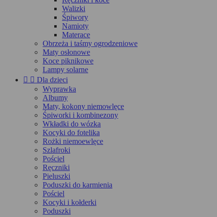
Walizki
Śpiwory
Namioty
Materace
Obrzeża i taśmy ogrodzeniowe
Maty osłonowe
Koce piknikowe
Lampy solarne


Dla dzieci
Wyprawka
Albumy
Maty, kokony niemowlęce
Śpiworki i kombinezony
Wkładki do wózka
Kocyki do fotelika
Rożki niemoewlęce
Szlafroki
Pościel
Ręczniki
Pieluszki
Poduszki do karmienia
Pościel
Kocyki i kołderki
Poduszki