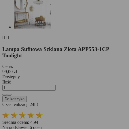


Lampa Sufitowa Szklana Złota APP553-1CP
Toolight
Cena:
99,00 zł
Dostępny
Ilość
Do koszyka
Czas realizacji 24h!
Średnia ocena:
4.94
Na podstawie:
6
ocen