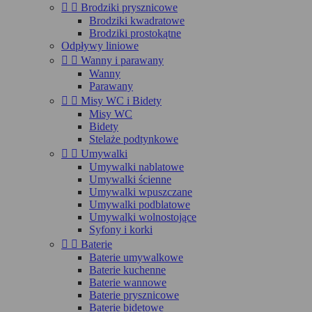


Brodziki prysznicowe
Brodziki kwadratowe
Brodziki prostokątne
Odpływy liniowe


Wanny i parawany
Wanny
Parawany


Misy WC i Bidety
Misy WC
Bidety
Stelaże podtynkowe


Umywalki
Umywalki nablatowe
Umywalki ścienne
Umywalki wpuszczane
Umywalki podblatowe
Umywalki wolnostojące
Syfony i korki


Baterie
Baterie umywalkowe
Baterie kuchenne
Baterie wannowe
Baterie prysznicowe
Baterie bidetowe