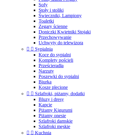
Sofy
Stoły i stoliki
Świeczniki, Lampiony
Toaletki
Zegary ścienne
Doniczki Kwietniki Stojaki
Przechowywanie
Uchwyty do telewizora


Sypialnia
Koce do sypialni
Komplety pościeli
Prześcieradła
Narzuty
Poszewki do sypialni
Biurka
Kosze plecione


Szlafroki, piżamy, dodatki
Bluzy i dresy
Kapcie
Piżamy Kigurumi
Piżamy onesie
Szlafroki damskie
Szlafroki męskie


Kuchnia