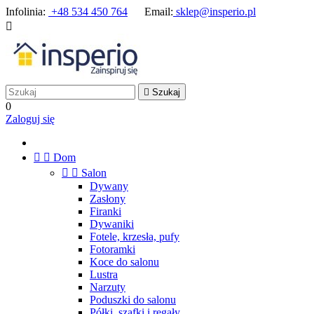
Infolinia:
+48 534 450 764
Email:
sklep@insperio.pl


Szukaj
0
Zaloguj się


Dom


Salon
Dywany
Zasłony
Firanki
Dywaniki
Fotele, krzesła, pufy
Fotoramki
Koce do salonu
Lustra
Narzuty
Poduszki do salonu
Półki, szafki i regały