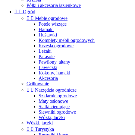
Półki i akcesoria łazienkowe


Ogród


Meble ogrodowe
Fotele wiszące
Hamaki
Huśtawki
Komplety mebli ogrodowych
Krzesła ogrodowe
Leżaki
Parasole
Pawilony, altany
Ławeczki
Kokony, hamaki
Akcesoria
Grillowanie


Narzędzia ogrodnicze
Szklarnie ogrodowe
Maty osłonowe
Siatki cieniujące
Siewniki ogrodowe
Wózki, taczki
Wózki, taczki


Turystyka
Ręczniki i koce