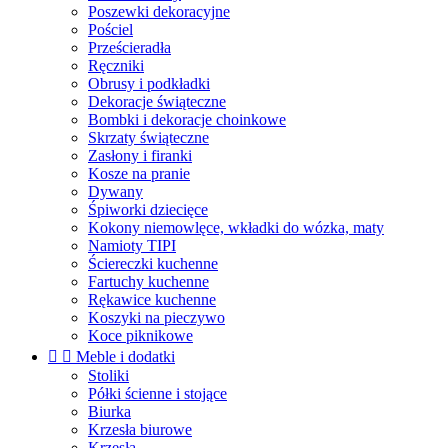
Poszewki dekoracyjne
Pościel
Prześcieradła
Ręczniki
Obrusy i podkładki
Dekoracje świąteczne
Bombki i dekoracje choinkowe
Skrzaty świąteczne
Zasłony i firanki
Kosze na pranie
Dywany
Śpiworki dziecięce
Kokony niemowlęce, wkładki do wózka, maty
Namioty TIPI
Ściereczki kuchenne
Fartuchy kuchenne
Rękawice kuchenne
Koszyki na pieczywo
Koce piknikowe


Meble i dodatki
Stoliki
Półki ścienne i stojące
Biurka
Krzesła biurowe
Krzesła