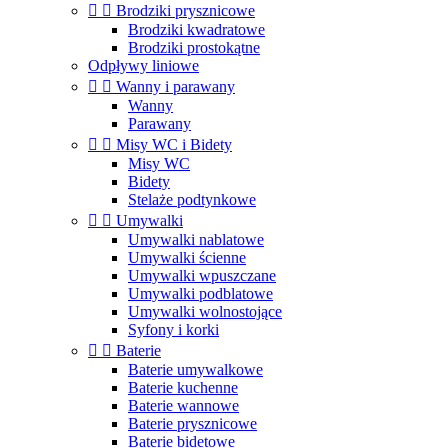


Brodziki prysznicowe
Brodziki kwadratowe
Brodziki prostokątne
Odpływy liniowe


Wanny i parawany
Wanny
Parawany


Misy WC i Bidety
Misy WC
Bidety
Stelaże podtynkowe


Umywalki
Umywalki nablatowe
Umywalki ścienne
Umywalki wpuszczane
Umywalki podblatowe
Umywalki wolnostojące
Syfony i korki


Baterie
Baterie umywalkowe
Baterie kuchenne
Baterie wannowe
Baterie prysznicowe
Baterie bidetowe