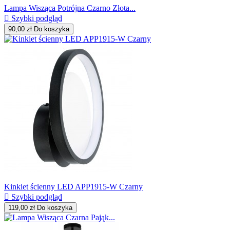
Lampa Wisząca Potrójna Czarno Złota...

Szybki podgląd
90,00 zł
Do koszyka
Kinkiet ścienny LED APP1915-W Czarny

Szybki podgląd
119,00 zł
Do koszyka