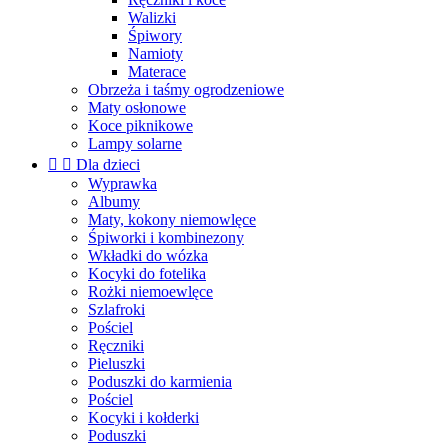
Walizki
Śpiwory
Namioty
Materace
Obrzeża i taśmy ogrodzeniowe
Maty osłonowe
Koce piknikowe
Lampy solarne


Dla dzieci
Wyprawka
Albumy
Maty, kokony niemowlęce
Śpiworki i kombinezony
Wkładki do wózka
Kocyki do fotelika
Rożki niemoewlęce
Szlafroki
Pościel
Ręczniki
Pieluszki
Poduszki do karmienia
Pościel
Kocyki i kołderki
Poduszki