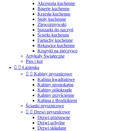
Akcesoria kuchenne
Baterie kuchenne
Krzesła kuchenne
Stoły kuchenne
Zlewozmywaki
Suszarki do naczyń
Ścierki kuchenne
Fartuchy kuchenne
Rękawice kuchenne
Koszyki na pieczywo
Artykuły Świąteczne
Pies i kot


Łazienka


Kabiny prysznicowe
Kabina kwadratowe
Kabiny prostokątne
Kabiny półokrągłe
Kabiny przyścienne
Kabina z Brodzikiem
Ścianki prysznicowe


Drzwi prysznicowe
Drzwi przesuwne
Drzwi uchylne
Drzwi składane