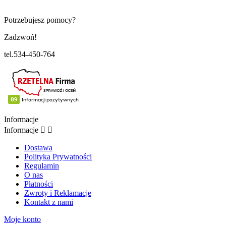
Potrzebujesz pomocy?
Zadzwoń!
tel.534-450-764
Informacje
Informacje


Dostawa
Polityka Prywatności
Regulamin
O nas
Płatności
Zwroty i Reklamacje
Kontakt z nami
Moje konto