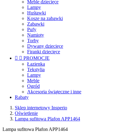
Meble dziecięce
Lampy
Huśtawki
Kosze na zabawki
Zabawki
Pufy
Namioty
Torby
Dywany dziecięce
Firanki dziecięce


PROMOCJE
Łazienka
Tekstylia
Lampy
Meble
Ogród
Akcesoria świąteczne i inne
Rabaty
Sklep internetowy Insperio
Oświetlenie
Lampa sufitowa Plafon APP1464
Lampa sufitowa Plafon APP1464