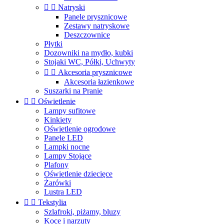


Natryski
Panele prysznicowe
Zestawy natryskowe
Deszczownice
Płytki
Dozowniki na mydło, kubki
Stojaki WC, Półki, Uchwyty


Akcesoria prysznicowe
Akcesoria łazienkowe
Suszarki na Pranie


Oświetlenie
Lampy sufitowe
Kinkiety
Oświetlenie ogrodowe
Panele LED
Lampki nocne
Lampy Stojące
Plafony
Oświetlenie dziecięce
Żarówki
Lustra LED


Tekstylia
Szlafroki, piżamy, bluzy
Koce i narzuty