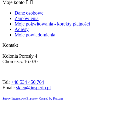
Moje konto


Dane osobowe
Zamówienia
Moje pokwitowania - korekty płatności
Adresy
Moje powiadomienia
Kontakt
Kolonia Porosły 4
Choroszcz 16-070
Tel:
+48 534 450 764
Email:
sklep@insperio.pl
Strony Internetowe Białystok Created by Rutcom