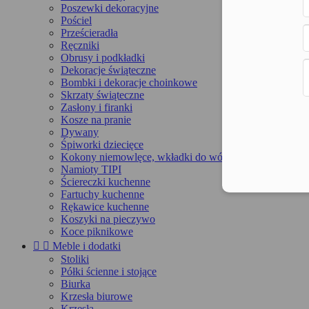
Poszewki dekoracyjne
Pościel
Prześcieradła
Ręczniki
Obrusy i podkładki
Dekoracje świąteczne
Bombki i dekoracje choinkowe
Skrzaty świąteczne
Zasłony i firanki
Kosze na pranie
Dywany
Śpiworki dziecięce
Kokony niemowlęce, wkładki do wózka, maty
Namioty TIPI
Ściereczki kuchenne
Fartuchy kuchenne
Rękawice kuchenne
Koszyki na pieczywo
Koce piknikowe


Meble i dodatki
Stoliki
Półki ścienne i stojące
Biurka
Krzesła biurowe
Krzesła