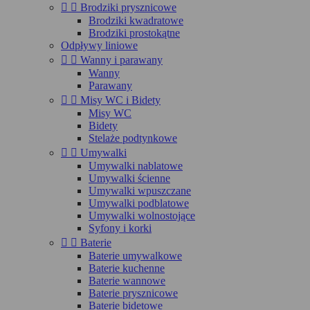


Brodziki prysznicowe
Brodziki kwadratowe
Brodziki prostokątne
Odpływy liniowe


Wanny i parawany
Wanny
Parawany


Misy WC i Bidety
Misy WC
Bidety
Stelaże podtynkowe


Umywalki
Umywalki nablatowe
Umywalki ścienne
Umywalki wpuszczane
Umywalki podblatowe
Umywalki wolnostojące
Syfony i korki


Baterie
Baterie umywalkowe
Baterie kuchenne
Baterie wannowe
Baterie prysznicowe
Baterie bidetowe