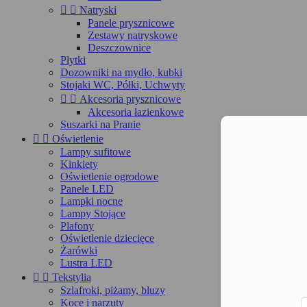


Natryski
Panele prysznicowe
Zestawy natryskowe
Deszczownice
Płytki
Dozowniki na mydło, kubki
Stojaki WC, Półki, Uchwyty


Akcesoria prysznicowe
Akcesoria łazienkowe
Suszarki na Pranie
Moż


Oświetlenie
Lampy sufitowe
Kinkiety
Oświetlenie ogrodowe
Panele LED
Lampki nocne
Lampy Stojące
Plafony
Oświetlenie dziecięce
Żarówki
Lustra LED


Tekstylia
Szlafroki, piżamy, bluzy
Koce i narzuty