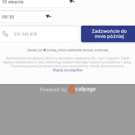
Wybierz godzinę
Podaj poprawny numer t
Numer telefonu
Zadzwońcie do
mnie później
Jesteś już
4
osobą, która zamówiła dzisiaj rozmowę
Administratorem danych, które tu wpisujesz będziemy My, czyli: Insperio. Dane
będą przetwarzane w celu marketingu bezpośredniego naszych produktów i usług.
Podstawą prawną przetwarzania jest uzasadniony interes Administratora.
Więcej szczegółów
Powered by
Open link in new window