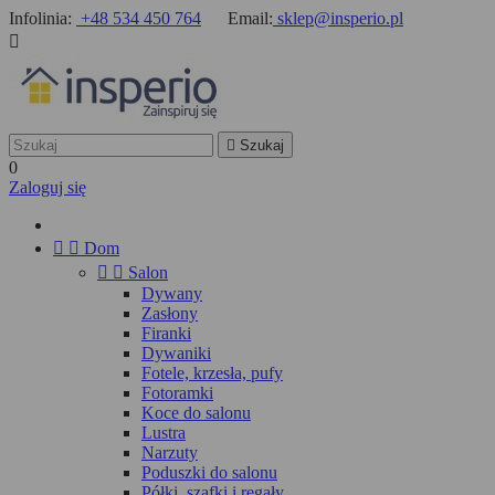
Infolinia:
+48 534 450 764
Email:
sklep@insperio.pl


Szukaj
0
Zaloguj się


Dom


Salon
Dywany
Zasłony
Firanki
Dywaniki
Fotele, krzesła, pufy
Fotoramki
Koce do salonu
Lustra
Narzuty
Poduszki do salonu
Półki, szafki i regały