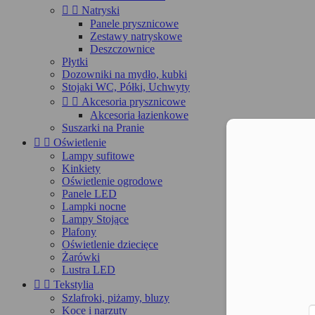


Natryski
Panele prysznicowe
Zestawy natryskowe
Deszczownice
Płytki
Dozowniki na mydło, kubki
Stojaki WC, Półki, Uchwyty


Akcesoria prysznicowe
Akcesoria łazienkowe
Suszarki na Pranie
Moż


Oświetlenie
Lampy sufitowe
Kinkiety
Oświetlenie ogrodowe
Panele LED
Lampki nocne
Lampy Stojące
Plafony
Oświetlenie dziecięce
Żarówki
Lustra LED


Tekstylia
Szlafroki, piżamy, bluzy
Koce i narzuty