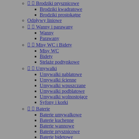


Brodziki prysznicowe
Brodziki kwadratowe
Brodziki prostokątne
Odpływy liniowe


Wanny i parawany
Wanny
Parawany


Misy WC i Bidety
Misy WC
Bidety
Stelaże podtynkowe


Umywalki
Umywalki nablatowe
Umywalki ścienne
Umywalki wpuszczane
Umywalki podblatowe
Umywalki wolnostojące
Syfony i korki


Baterie
Baterie umywalkowe
Baterie kuchenne
Baterie wannowe
Baterie prysznicowe
Baterie bidetowe