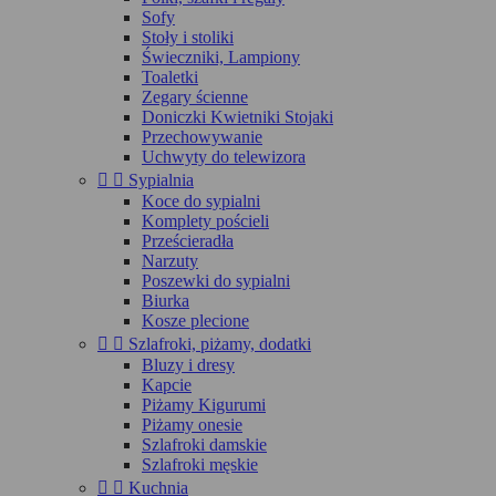
Sofy
Stoły i stoliki
Świeczniki, Lampiony
Toaletki
Zegary ścienne
Doniczki Kwietniki Stojaki
Przechowywanie
Uchwyty do telewizora


Sypialnia
Koce do sypialni
Komplety pościeli
Prześcieradła
Narzuty
Poszewki do sypialni
Biurka
Kosze plecione


Szlafroki, piżamy, dodatki
Bluzy i dresy
Kapcie
Piżamy Kigurumi
Piżamy onesie
Szlafroki damskie
Szlafroki męskie


Kuchnia