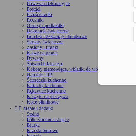
Poszewki dekoracyjne
Pościel
Prześcieradła
Ręczniki
Obrusy i podkładki
Dekoracje świąteczne
Bombki i dekoracje choinkowe
Skrzaty świąteczne
Zasłony i firanki
Kosze na pranie
Dywany
Śpiworki dziecięce
Kokony niemowlęce, wkładki do wózka, maty
Namioty TIPI
Ściereczki kuchenne
Fartuchy kuchenne
Rękawice kuchenne
Koszyki na pieczywo
Koce piknikowe


Meble i dodatki
Stoliki
Półki ścienne i stojące
Biurka
Krzesła biurowe
Krzesła