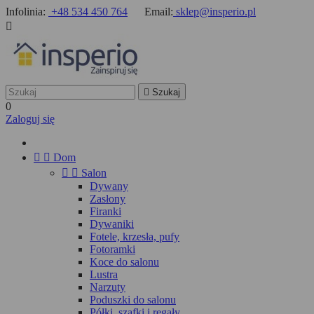
Infolinia:
+48 534 450 764
Email:
sklep@insperio.pl


Szukaj
0
Zaloguj się


Dom


Salon
Dywany
Zasłony
Firanki
Dywaniki
Fotele, krzesła, pufy
Fotoramki
Koce do salonu
Lustra
Narzuty
Poduszki do salonu
Półki, szafki i regały