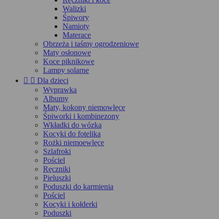
Walizki
Śpiwory
Namioty
Materace
Obrzeża i taśmy ogrodzeniowe
Maty osłonowe
Koce piknikowe
Lampy solarne


Dla dzieci
Wyprawka
Albumy
Maty, kokony niemowlęce
Śpiworki i kombinezony
Wkładki do wózka
Kocyki do fotelika
Rożki niemoewlęce
Szlafroki
Pościel
Ręczniki
Pieluszki
Poduszki do karmienia
Pościel
Kocyki i kołderki
Poduszki