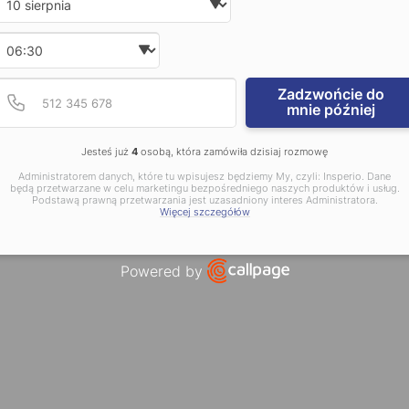
Wybierz godzinę
Podaj poprawny numer t
Numer telefonu
Zadzwońcie do
mnie później
Jesteś już
4
osobą, która zamówiła dzisiaj rozmowę
Administratorem danych, które tu wpisujesz będziemy My, czyli: Insperio. Dane
będą przetwarzane w celu marketingu bezpośredniego naszych produktów i usług.
Podstawą prawną przetwarzania jest uzasadniony interes Administratora.
Więcej szczegółów
Powered by
Open link in new window