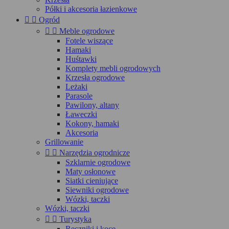
Półki i akcesoria łazienkowe


Ogród


Meble ogrodowe
Fotele wiszące
Hamaki
Huśtawki
Komplety mebli ogrodowych
Krzesła ogrodowe
Leżaki
Parasole
Pawilony, altany
Ławeczki
Kokony, hamaki
Akcesoria
Grillowanie


Narzędzia ogrodnicze
Szklarnie ogrodowe
Maty osłonowe
Siatki cieniujące
Siewniki ogrodowe
Wózki, taczki
Wózki, taczki


Turystyka
Ręczniki i koce