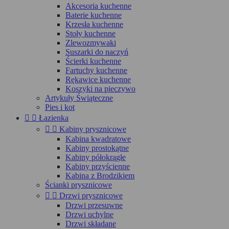
Akcesoria kuchenne
Baterie kuchenne
Krzesła kuchenne
Stoły kuchenne
Zlewozmywaki
Suszarki do naczyń
Ścierki kuchenne
Fartuchy kuchenne
Rękawice kuchenne
Koszyki na pieczywo
Artykuły Świąteczne
Pies i kot


Łazienka


Kabiny prysznicowe
Kabina kwadratowe
Kabiny prostokątne
Kabiny półokrągłe
Kabiny przyścienne
Kabina z Brodzikiem
Ścianki prysznicowe


Drzwi prysznicowe
Drzwi przesuwne
Drzwi uchylne
Drzwi składane