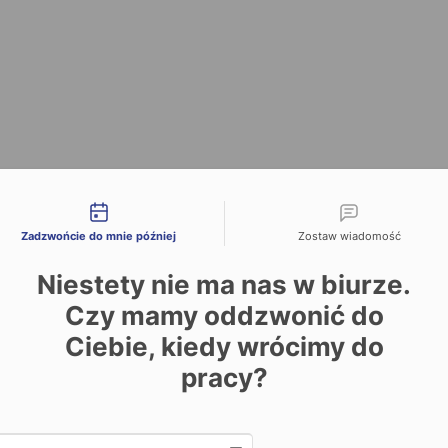
liwości kontaktu
Zadzwońcie do mnie później
Zostaw wiadomość
Niestety nie ma nas w biurze.
Czy mamy oddzwonić do
Ciebie, kiedy wrócimy do
pracy?
Date and time slection for sch
Wybierz datę